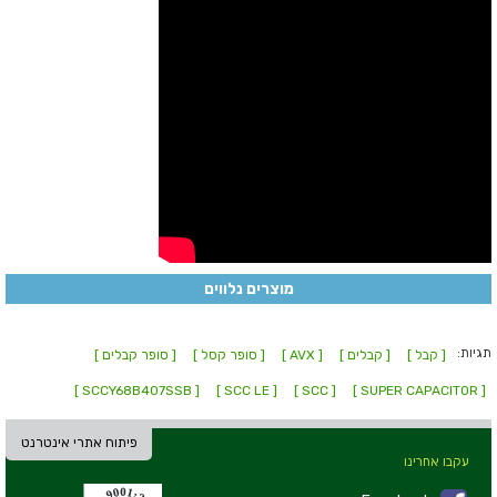
מוצרים נלווים
תגיות:
[ קבל ]
[ קבלים ]
[ AVX ]
[ סופר קסל ]
[ סופר קבלים ]
[ SCCY68B407SSB ]
[ SCC LE ]
[ SCC ]
[ SUPER CAPACITOR ]
פיתוח אתרי אינטרנט
עקבו אחרינו