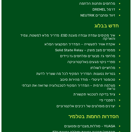
מלחמים ותחנות הלחמה
דרמל DREMEL
זיווד ומחברים NEUTRIK
חדש בבלוג
איך מקימים עמדת עבודה מוגנת ESD: מדריך מלא למשטח, צמיד
והארקה
אקדח אוויר לתעשייה – המדריך המקצועי המלא
ממסרים מצב מוצק – Solid State Relay
מלחמי גז: מבערים ומלחמים גז ניידים
ספריי ניקוי מגעים באלקטרוניקה
מלחציים לשולחן
בטריות נטענות: המדריך המקיף לכל מה שצריך לדעת
טכומטר דיגיטלי - מודד מהירות סיבוב
מצלמה תרמית – המדריך המקיף לטכנולוגיה שרואה את הבלתי
נראה
ציוד בדיקה לטכנאי תקשורת
רספברי פיי
יצרנים מומלצים של רכיבים אלקטרוניים
הסדרות החמות בטלמיר
YUASA - סוללות,מצברים ומטענים
מקדחה/מברגה נטענת וסוללה נטענת 12V