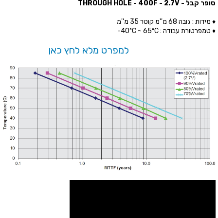
סופר קבל - THROUGH HOLE - 400F - 2.7V
♦ מידות : גובה 68 מ''מ קוטר 35 מ''מ
♦ טמפרטורת עבודה : 40ºC ~ 65ºC-
למפרט מלא לחץ כאן