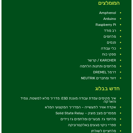
המומלצים
Amphenol
Arduino
Raspberry Pi
רב מודד
מלחמים
פנסים
כלי עבודה
ספקי כוח
KARCHER / קרשר
מלחמים ותחנות הלחמה
דרמל DREMEL
זיווד ומחברים NEUTRIK
חדש בבלוג
איך מקימים עמדת עבודה מוגנת ESD: מדריך מלא למשטח, צמיד
והארקה
אקדח אוויר לתעשייה – המדריך המקצועי המלא
ממסרים מצב מוצק – Solid State Relay
מלחמי גז: מבערים ומלחמים גז ניידים
ספריי ניקוי מגעים באלקטרוניקה
מלחציים לשולחן