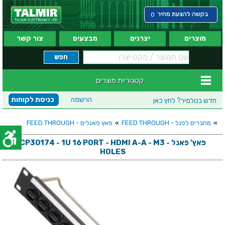
בקשה להצעת מחיר
0
מוצרים
יצרנים
מבצעים
צור קשר
קטגוריות מוצרים
הרשמה
כניסת לקוחות
חדש בטלמיר?
לחץ כאן
»
מחברים לפנל - FEED THROUGH
»
פאץ פאנלים - FEED THROUGH
פאץ' פאנל - CP30174 - 1U 16 PORT - HDMI A-A - M3
HOLES