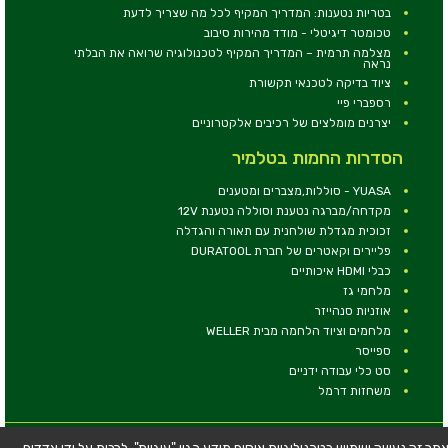
בטריות נטענות: המדריך המקיף לכל מה שצריך לדעת
טכומטר דיגיטלי - מודד מהירות סיבוב
מצלמה תרמית – המדריך המקיף לטכנולוגיה שרואה את הבלתי
נראה
ציוד בדיקה לטכנאי תקשורת
רספברי פיי
יצרנים מומלצים של רכיבים אלקטרוניים
הסדרות החמות בטלמיר
YUASA - סוללות,מצברים ומטענים
מקדחה/מברגה נטענת וסוללה נטענת 12V
זכוכית מגדלת שולחנית עם תאורה והגדלה
פליירים וקאטרים של חברת DURATOOL
כבלי HDMI איכותיים
מלחמי גז
אוזניות סנהייזר
מלחמים וציוד הלחמה מבית WELLER
ספייסר
סט כלי עבודה ידניים
משחזות דרמל
© כל הזכויות שמורות - טלמיר אלקטרוניקה בע''מ