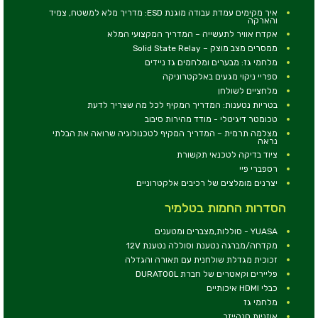
איך מקימים עמדת עבודה מוגנת ESD: מדריך מלא למשטח, צמיד
והארקה
אקדח אוויר לתעשייה – המדריך המקצועי המלא
ממסרים מצב מוצק – Solid State Relay
מלחמי גז: מבערים ומלחמים גז ניידים
ספריי ניקוי מגעים באלקטרוניקה
מלחציים לשולחן
בטריות נטענות: המדריך המקיף לכל מה שצריך לדעת
טכומטר דיגיטלי - מודד מהירות סיבוב
מצלמה תרמית – המדריך המקיף לטכנולוגיה שרואה את הבלתי
נראה
ציוד בדיקה לטכנאי תקשורת
רספברי פיי
יצרנים מומלצים של רכיבים אלקטרוניים
הסדרות החמות בטלמיר
YUASA - סוללות,מצברים ומטענים
מקדחה/מברגה נטענת וסוללה נטענת 12V
זכוכית מגדלת שולחנית עם תאורה והגדלה
פליירים וקאטרים של חברת DURATOOL
כבלי HDMI איכותיים
מלחמי גז
אוזניות סנהייזר