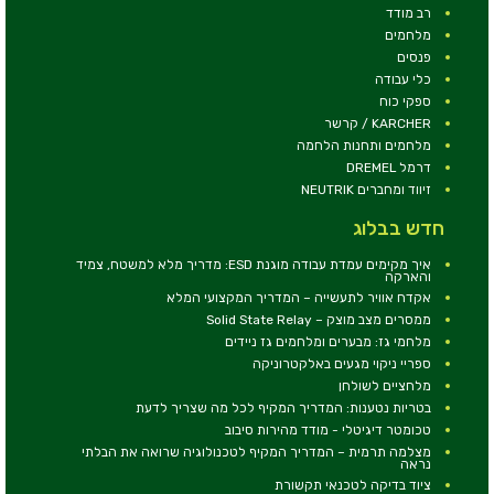
רב מודד
מלחמים
פנסים
כלי עבודה
ספקי כוח
KARCHER / קרשר
מלחמים ותחנות הלחמה
דרמל DREMEL
זיווד ומחברים NEUTRIK
חדש בבלוג
איך מקימים עמדת עבודה מוגנת ESD: מדריך מלא למשטח, צמיד
והארקה
אקדח אוויר לתעשייה – המדריך המקצועי המלא
ממסרים מצב מוצק – Solid State Relay
מלחמי גז: מבערים ומלחמים גז ניידים
ספריי ניקוי מגעים באלקטרוניקה
מלחציים לשולחן
בטריות נטענות: המדריך המקיף לכל מה שצריך לדעת
טכומטר דיגיטלי - מודד מהירות סיבוב
מצלמה תרמית – המדריך המקיף לטכנולוגיה שרואה את הבלתי
נראה
ציוד בדיקה לטכנאי תקשורת