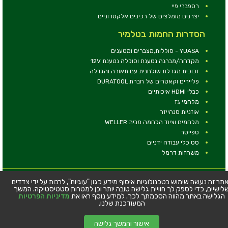
רספברי פיי
יצרנים מומלצים של רכיבים אלקטרוניים
הסדרות החמות בטלמיר
YUASA - סוללות,מצברים ומטענים
מקדחה/מברגה נטענת וסוללה נטענת 12V
זכוכית מגדלת שולחנית עם תאורה והגדלה
פליירים וקאטרים של חברת DURATOOL
כבלי HDMI איכותיים
מלחמי גז
אוזניות סנהייזר
מלחמים וציוד הלחמה מבית WELLER
ספייסר
סט כלי עבודה ידניים
משחזות דרמל
© כל הזכויות שמורות - טלמיר אלקטרוניקה בע''מ
תר זה נעשה שימוש בטכנולוגיות איסוף מידע כגון "עוגיות", לרבות על ידי צדדים
לישיים, כדי לספק לך חוויית גלישה טובה יותר וכן למטרות סטטיסטיקה. המשך
כתובת: דרך העצמאות 63, חיפה
הגלישה באתר מהווה הסכמתך לכך. למידע נוסף ראו את
מדיניות הפרטיות
טלפון:
04-8534564
המעודכנת שלנו.
אישור והמשך גלישה