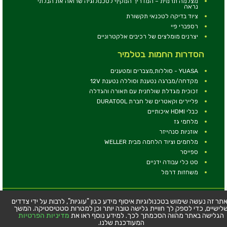
מצלמה תרמית – המדריך המקיף לטכנולוגיה שרואה את הבלתי
נראה
ציוד בדיקה לטכנאי תקשורת
רספברי פיי
יצרנים מומלצים של רכיבים אלקטרוניים
הסדרות החמות בטלמיר
YUASA - סוללות,מצברים ומטענים
מקדחה/מברגה נטענת וסוללה נטענת 12V
זכוכית מגדלת שולחנית עם תאורה והגדלה
פליירים וקאטרים של חברת DURATOOL
כבלי HDMI איכותיים
מלחמי גז
אוזניות סנהייזר
מלחמים וציוד הלחמה מבית WELLER
ספייסר
סט כלי עבודה ידניים
משחזות דרמל
© כל הזכויות שמורות - טלמיר אלקטרוניקה בע''מ
תר זה נעשה שימוש בטכנולוגיות איסוף מידע כגון "עוגיות", לרבות על ידי צדדים
לישיים, כדי לספק לך חוויית גלישה טובה יותר וכן למטרות סטטיסטיקה. המשך
כתובת: דרך העצמאות 63, חיפה
הגלישה באתר מהווה הסכמתך לכך. למידע נוסף ראו את
מדיניות הפרטיות
טלפון:
04-8534564
המעודכנת שלנו.