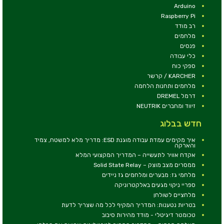
Arduino
Raspberry Pi
רב מודד
מלחמים
פנסים
כלי עבודה
ספקי כוח
KARCHER / קרשר
מלחמים ותחנות הלחמה
דרמל DREMEL
זיווד ומחברים NEUTRIK
חדש בבלוג
איך מקימים עמדת עבודה מוגנת ESD: מדריך מלא למשטח, צמיד
והארקה
אקדח אוויר לתעשייה – המדריך המקצועי המלא
ממסרים מצב מוצק – Solid State Relay
מלחמי גז: מבערים ומלחמים גז ניידים
ספריי ניקוי מגעים באלקטרוניקה
מלחציים לשולחן
בטריות נטענות: המדריך המקיף לכל מה שצריך לדעת
טכומטר דיגיטלי - מודד מהירות סיבוב