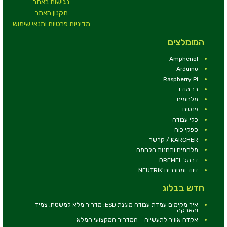
נגישות באתר
תקנון האתר
מדיניות פרטיות ותנאי שימוש
המומלצים
Amphenol
Arduino
Raspberry Pi
רב מודד
מלחמים
פנסים
כלי עבודה
ספקי כוח
KARCHER / קרשר
מלחמים ותחנות הלחמה
דרמל DREMEL
זיווד ומחברים NEUTRIK
חדש בבלוג
איך מקימים עמדת עבודה מוגנת ESD: מדריך מלא למשטח, צמיד
והארקה
אקדח אוויר לתעשייה – המדריך המקצועי המלא