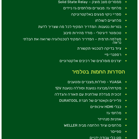
ממסרים מצב מוצק – Solid State Relay
מלחמי גז: מבערים ומלחמים גז ניידים
ספריי ניקוי מגעים באלקטרוניקה
מלחציים לשולחן
בטריות נטענות: המדריך המקיף לכל מה שצריך לדעת
טכומטר דיגיטלי - מודד מהירות סיבוב
מצלמה תרמית – המדריך המקיף לטכנולוגיה שרואה את הבלתי
נראה
ציוד בדיקה לטכנאי תקשורת
רספברי פיי
יצרנים מומלצים של רכיבים אלקטרוניים
הסדרות החמות בטלמיר
YUASA - סוללות,מצברים ומטענים
מקדחה/מברגה נטענת וסוללה נטענת 12V
זכוכית מגדלת שולחנית עם תאורה והגדלה
פליירים וקאטרים של חברת DURATOOL
כבלי HDMI איכותיים
מלחמי גז
אוזניות סנהייזר
מלחמים וציוד הלחמה מבית WELLER
ספייסר
סט כלי עבודה ידניים