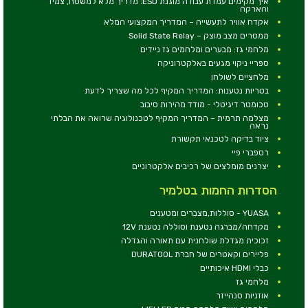
איך מקימים עמדת עבודה מוגנת ESD: מדריך מלא למשטח, צמיד
והארקה
אקדח אוויר לתעשייה – המדריך המקצועי המלא
ממסרים מצב מוצק – Solid State Relay
מלחמי גז: מבערים ומלחמים גז ניידים
ספריי ניקוי מגעים באלקטרוניקה
מלחציים לשולחן
בטריות נטענות: המדריך המקיף לכל מה שצריך לדעת
טכומטר דיגיטלי - מודד מהירות סיבוב
מצלמה תרמית – המדריך המקיף לטכנולוגיה שרואה את הבלתי
נראה
ציוד בדיקה לטכנאי תקשורת
רספברי פיי
יצרנים מומלצים של רכיבים אלקטרוניים
הסדרות החמות בטלמיר
YUASA - סוללות,מצברים ומטענים
מקדחה/מברגה נטענת וסוללה נטענת 12V
זכוכית מגדלת שולחנית עם תאורה והגדלה
פליירים וקאטרים של חברת DURATOOL
כבלי HDMI איכותיים
מלחמי גז
אוזניות סנהייזר