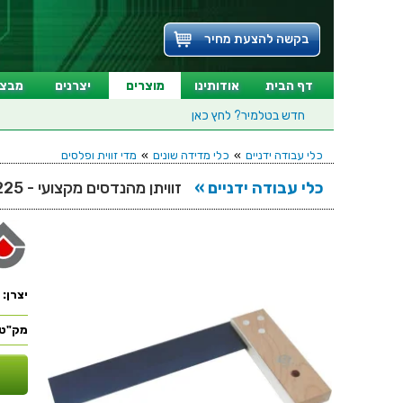
בקשה להצעת מחיר
דף הבית
אודותינו
מוצרים
יצרנים
מבצע
חדש בטלמיר?
לחץ כאן
כלי עבודה ידניים
»
כלי מדידה שונים
»
מדי זווית ופלסים
כלי עבודה ידניים »
זוויתן מהנדסים מקצועי - 225 מ''מ - CK TOOLS T3533
יצרן:
מק"ט: