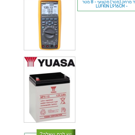
מודד מרחק (מטר) מקצועי - 8 מטר
- LUFKIN L916CM
פלס אלומיניום מקצועי -
DURATOOL - 900MM
בסיס מגנטי עם זרוע לשעון
ינדיקטור - ECLIPSE E906