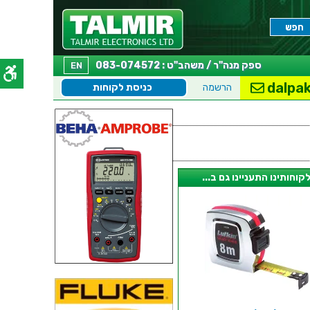
ספק מנה"ר / משהב"ט : 083-074572
EN
dalpak
הרשמה
כניסת לקוחות
קוחותינו התעניינו גם ב...