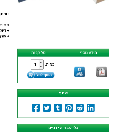
זוויתן מהנ
♦ מיו
♦ דיוק
♦ אורך הל
מידע נוסף
סל קניות
כמות:
שתף
כלי עבודה ידניים