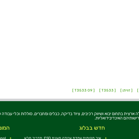
]
[ זוויתן ]
[ T3533 ]
[ T3533 09 ]
רוניקה בע"מ, הוקמה בשנת 1979, הינה מובילה ארצית בתחום יבוא ושיווק רכיבים, ציוד בדיקה, כבלים ומחברים, סוללו
ישותיהם האינדיבידואליות.
חדש בבלוג
המומ
איך מקימים עמדת עבודה מוגנת ESD: מדריך מלא
nol