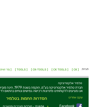
תגיות:
[ CK ]
[ CK TOOLS ]
[ CK-TOOLS ]
[ TOOLS ]
[ מד זווית 
טלמיר אלקטרוניקה
חברת טלמיר אלקט
אנו מציעים ללקוחותינו פתרונות רכישה גמישים ונוחים בהתאם לדר
עקבו אחרינו
הסדרות החמות בטלמיר
Facebook
YUASA - סוללות,מצברים ומטענים