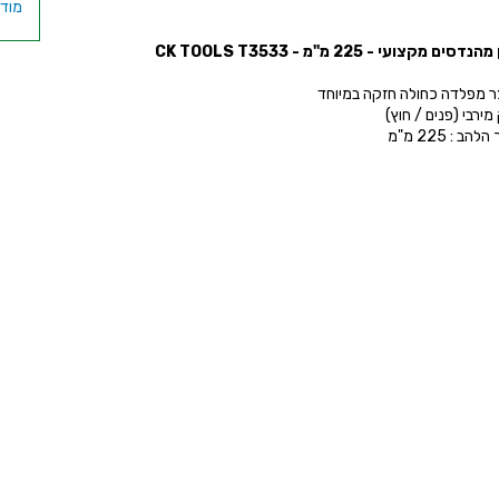
דסים מקצועי - 225 מ''מ - CK TOOLS T3533
צר מפלדה כחולה חזקה במיוחד
 מירבי (פנים / חוץ)
הב : 225 מ"מ
א