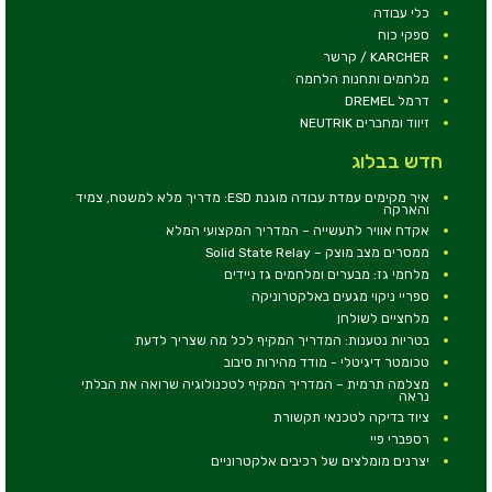
כלי עבודה
ספקי כוח
KARCHER / קרשר
מלחמים ותחנות הלחמה
דרמל DREMEL
זיווד ומחברים NEUTRIK
חדש בבלוג
איך מקימים עמדת עבודה מוגנת ESD: מדריך מלא למשטח, צמיד
והארקה
אקדח אוויר לתעשייה – המדריך המקצועי המלא
ממסרים מצב מוצק – Solid State Relay
מלחמי גז: מבערים ומלחמים גז ניידים
ספריי ניקוי מגעים באלקטרוניקה
מלחציים לשולחן
בטריות נטענות: המדריך המקיף לכל מה שצריך לדעת
טכומטר דיגיטלי - מודד מהירות סיבוב
מצלמה תרמית – המדריך המקיף לטכנולוגיה שרואה את הבלתי
נראה
ציוד בדיקה לטכנאי תקשורת
רספברי פיי
יצרנים מומלצים של רכיבים אלקטרוניים