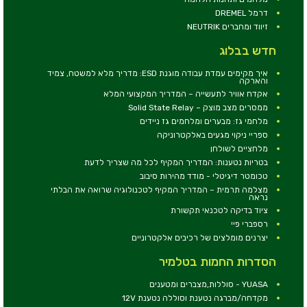
דרמל DREMEL
זיווד ומחברים NEUTRIK
חדש בבלוג
איך מקימים עמדת עבודה מוגנת ESD: מדריך מלא למשטח, צמיד
והארקה
אקדח אוויר לתעשייה – המדריך המקצועי המלא
ממסרים מצב מוצק – Solid State Relay
מלחמי גז: מבערים ומלחמים גז ניידים
ספריי ניקוי מגעים באלקטרוניקה
מלחציים לשולחן
בטריות נטענות: המדריך המקיף לכל מה שצריך לדעת
טכומטר דיגיטלי - מודד מהירות סיבוב
מצלמה תרמית – המדריך המקיף לטכנולוגיה שרואה את הבלתי
נראה
ציוד בדיקה לטכנאי תקשורת
רספברי פיי
יצרנים מומלצים של רכיבים אלקטרוניים
הסדרות החמות בטלמיר
YUASA - סוללות,מצברים ומטענים
מקדחה/מברגה נטענת וסוללה נטענת 12V