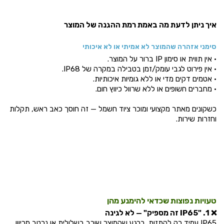
איך ניתן לדעת מה באמת רמת ההגנה של המוצר
סימני אזהרה שהמוצר לא אמיתי או לא איכותי
• אין תווית או סימון IP ברור על המוצר.
• אין פירוט לגבי עומק/זמן בטבילה במקרה של IP68.
• אטמים דקים מדי או ללא גומיות איכותיות.
• מחברים חשופים או ללא שרוול כיווץ חום.
כשקונים מאתר מקצועי ומוכר ציוד חשמל — זה חוסך כאב ראש, תקלות
וחזרות שירות.
טעויות נפוצות שכדאי להימנע מהן
❌ 1. "IP65 זה מספיק" — לא לגינה
IP65 עמיד רק להתזות. ברגע שהמוצר שוכב בשלולית או נרטב מכיוון