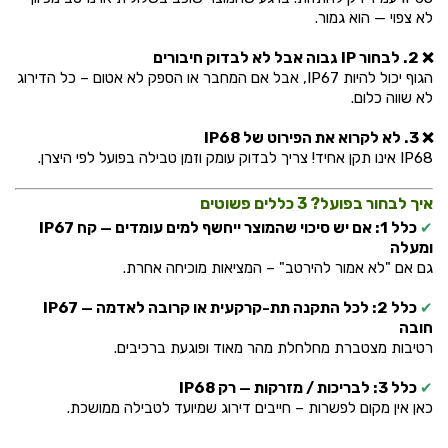
לא צפוי — הוא גמור.
❌ 2. לבחור IP גבוה אבל לא לבדוק חיבורים
הגוף יכול להיות IP67, אבל אם המחבר או הספק לא אטום – כל הדירוג
לא שווה כלום.
❌ 3. לא לקרוא את הפירוט של IP68
IP68 אינו תקן אחיד! צריך לבדוק עומק וזמן טבילה בפועל לפי היצרן.
איך לבחור בפועל? 3 כללים פשוטים
✔
כלל 1: אם יש סיכוי שהמוצר ייחשף למים עומדים — קח
IP67
ומעלה
גם אם "לא אמור להירטב" – המציאות מוכיחה אחרת.
✔
כלל 2: לכל התקנה תת-קרקעית או קרובה לאדמה —
IP67
חובה
רטיבות מצטברת מחלחלת מהר מאוד ופוגעת ברכיבים.
✔
כלל 3: לבריכות / מזרקות —
רק IP68
כאן אין מקום לפשרות – חייבים דירוג שמיועד לטבילה ממושכת.