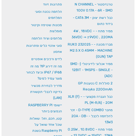
טרנזיסטור N CHANNEL -
פתרונות זיווד
100V 0.17A - 6R - SMD
הלחמה נכונה וסוגי
כבל רשת יצוק - CAT6 3M -
המלחמים
בידוד כתום
מכונות שטיפה וקיטור
ממיר מתח - 4W , 18VDC ~
מומלצות
36VDC ⇒ ±9VDC , 220MA
מלחמים וציוד הלחמה
מברז מכונה - RUKO 232025 -
סוגי ארגזי כלים ופתרונות
M2.5 X 0.45MM - MACHINE
אחסון
(GUN) TAP
לדים ורכיבים אופטיים
ממיר אנלוגי לדיגיטלי (SMD -
מה זה דירוג IP? מה זה
12BIT - 1MSPS - SINGLE -
IP67 / IP68 וכיצד לבחור
(ADC
מוצר עמיד למים?
2 סוללות C נטענות GP
מדריך לבחירת מכשיר
Recyko 2200mAh
בדיקה לכבלי תקשורת
כבל הגברה מקצועי - XLR (F) ~
(LAN)
PL (M-R/A) - 20M
יישומי RASPBERRY PI
מחבר D-TYPE COMBO - זכר
הנפוצים ביותר
להלחמה לכבל - 20A - DB-
קטן, חכם, וזול: שאלות
13W3
שכל אחד שואל על
ממיר מתח - 0.25W , 10.8VDC
Raspberry Pi בשנת
~ 13.2VDC ⇒ 15VDC , 17MA