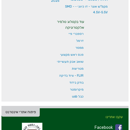
2025
מקמ''ש אוגר - דו כיווני - SMD -
4.5V-5.5V
עוד בקטלוג טלמיר
אלקטרוניקה
רספברי פיי
דרמל
ממסר
פנס ראש מקצועי
שואב אבק תעשייתי
מטריצות
FLIR - ציוד בדיקה
בודק בידוד
מיקרומטר
כבל usb
פיתוח אתרי אינטרנט
עקבו אחרינו
Facebook