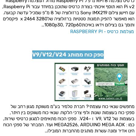
כרטיס מצלמה RPI 8 מ"פ ל Raspberry PI מודול המצלמה Raspberry
Pi v2 הוא תוסף איכותי בצורת כרטיס שתוכנן במיוחד עבור Raspberry Pi,
עם חיישן צילום Sony IMX219 ברזולוציה של 8 מ"פ שמכיל עדשה קבועה.
הוא מאפשר להפיק תמונות סטטיות ברזולוציה של3280 x 2464 פיקסלים
ותומך גם בצילום וידאו באיכות1080p30, 720p60...
מצלמות כרטיס - RASPBERRY PI
ספק כוח ממותג V9/V12/V24
מחפשים שנאי כוח עוצמתי? חברת טלמיר בע"מ משווקת מגוון רחב של
ספקי כוח בעוצמות שונות ולפי צרכי הלקוח. שנאי כוח משווקים בין היתר,
בעוצמות של V9, V12 ו –V24. ספקי הכוח מתאימים למגוון כרטיסי שירות,
כמו : MEGA2526, ARDUINO MEGA ADK ועוד. המבחר של ספקי הכוח
הינו אדיר ומונה עשרות מותגים מהחברות המובילו...