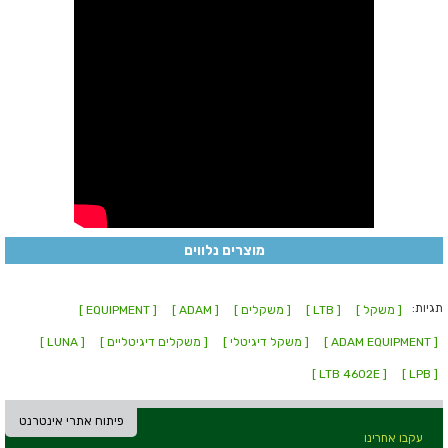
מוצרים נלווים
תגיות:
[ משקל ]
[ LTB ]
[ משקלים ]
[ ADAM ]
[ EQUIPMENT ]
[ ADAM EQUIPMENT ]
[ משקל דיגיטלי ]
[ משקלים דיגיטליים ]
[ LUNA ]
[ LTB 4602E ]
[ LPB ]
פיתוח אתרי אינטרנט
עקבו אחרינו