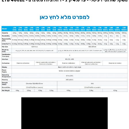
משקל שולחני דיגיטלי - עד 4.6 ק''ג - רזולוציה 0.01 גרם - LTB 4602E
למפרט מלא לחץ כאן