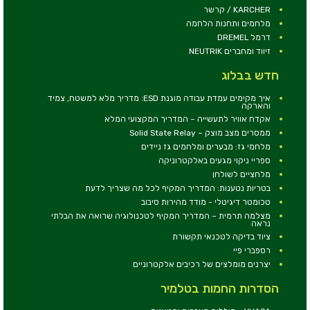
KARCHER / קרשר
מלחמים ותחנות הלחמה
דרמל DREMEL
זיווד ומחברים NEUTRIK
חדש בבלוג
איך מקימים עמדת עבודה מוגנת ESD: מדריך מלא למשטח, צמיד
והארקה
אקדח אוויר לתעשייה – המדריך המקצועי המלא
ממסרים מצב מוצק – Solid State Relay
מלחמי גז: מבערים ומלחמים גז ניידים
ספריי ניקוי מגעים באלקטרוניקה
מלחציים לשולחן
בטריות נטענות: המדריך המקיף לכל מה שצריך לדעת
טכומטר דיגיטלי - מודד מהירות סיבוב
מצלמה תרמית – המדריך המקיף לטכנולוגיה שרואה את הבלתי
נראה
ציוד בדיקה לטכנאי תקשורת
רספברי פיי
יצרנים מומלצים של רכיבים אלקטרוניים
הסדרות החמות בטלמיר