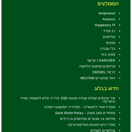
המומלצים
Amphenol
Arduino
Raspberry Pi
רב מודד
מלחמים
פנסים
כלי עבודה
ספקי כוח
KARCHER / קרשר
מלחמים ותחנות הלחמה
דרמל DREMEL
זיווד ומחברים NEUTRIK
חדש בבלוג
איך מקימים עמדת עבודה מוגנת ESD: מדריך מלא למשטח, צמיד
והארקה
אקדח אוויר לתעשייה – המדריך המקצועי המלא
ממסרים מצב מוצק – Solid State Relay
מלחמי גז: מבערים ומלחמים גז ניידים
ספריי ניקוי מגעים באלקטרוניקה
מלחציים לשולחן