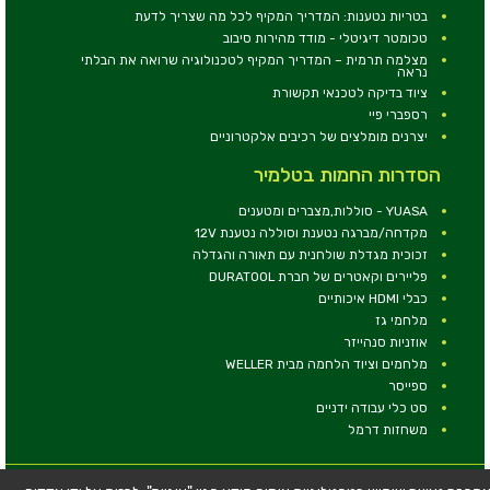
בטריות נטענות: המדריך המקיף לכל מה שצריך לדעת
טכומטר דיגיטלי - מודד מהירות סיבוב
מצלמה תרמית – המדריך המקיף לטכנולוגיה שרואה את הבלתי
נראה
ציוד בדיקה לטכנאי תקשורת
רספברי פיי
יצרנים מומלצים של רכיבים אלקטרוניים
הסדרות החמות בטלמיר
YUASA - סוללות,מצברים ומטענים
מקדחה/מברגה נטענת וסוללה נטענת 12V
זכוכית מגדלת שולחנית עם תאורה והגדלה
פליירים וקאטרים של חברת DURATOOL
כבלי HDMI איכותיים
מלחמי גז
אוזניות סנהייזר
מלחמים וציוד הלחמה מבית WELLER
ספייסר
סט כלי עבודה ידניים
משחזות דרמל
© כל הזכויות שמורות - טלמיר אלקטרוניקה בע''מ