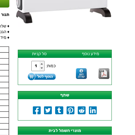
תנור חימום 
♦ שלוש דרגו
♦ הגנת T PROTECTION
♦ מידות : M X 133MM
מידע נוסף
סל קניות
כמות:
שתף
מוצרי חשמל לבית