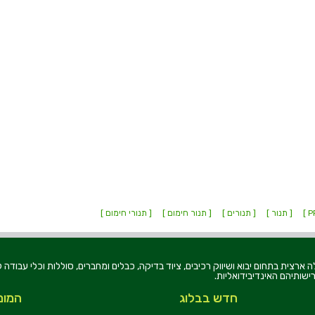
[ תנור ]
[ תנורים ]
[ תנור חימום ]
[ תנורי חימום ]
רוניקה בע"מ, הוקמה בשנת 1979, הינה מובילה ארצית בתחום יבוא ושיווק רכיבים, ציוד בדיקה, כבלים ומחברים, סוללו
ישותיהם האינדיבידואליות.
חדש בבלוג
המומ