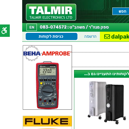
ספק מנה"ר / משהב"ט : 083-074572
EN
dalpak
הרשמה
כניסת לקוחות
קוחותינו התעניינו גם ב...