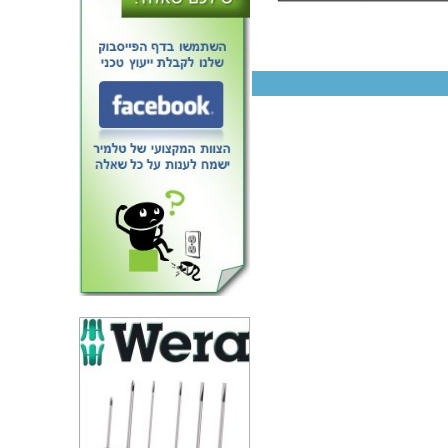
רדיאטור לבן 9 צלעות עם טיימר -
PRO ELEC PELL0213 - 20