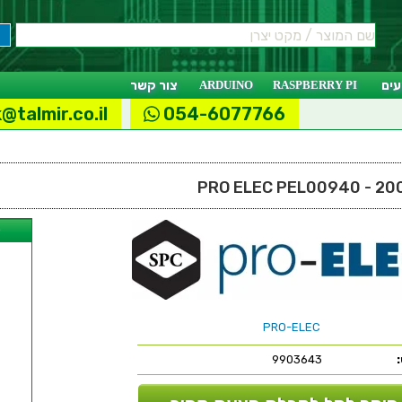
ים
RASPBERRY PI
ARDUINO
צור קשר
@talmir.co.il
054-6077766
ל
PRO-ELEC
9903643