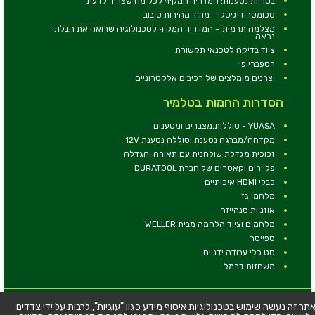
בטריות נטענות: המדריך המקיף לכל מה שצריך לדעת
טכומטר דיגיטלי - מודד מהירות סיבוב
מצלמה תרמית – המדריך המקיף לטכנולוגיה שרואה את הבלתי
נראה
ציוד בדיקה לטכנאי תקשורת
רספברי פיי
יצרנים מומלצים של רכיבים אלקטרוניים
הסדרות החמות בטלמיר
YUASA - סוללות,מצברים ומטענים
מקדחה/מברגה נטענת וסוללה נטענת 12V
זכוכית מגדלת שולחנית עם תאורה והגדלה
פליירים וקאטרים של חברת DURATOOL
כבלי HDMI איכותיים
מלחמי גז
אוזניות סנהייזר
מלחמים וציוד הלחמה מבית WELLER
ספייסר
סט כלי עבודה ידניים
משחזות דרמל
© כל הזכויות שמורות - טלמיר אלקטרוניקה בע''מ
תר זה נעשה שימוש בטכנולוגיות איסוף מידע כגון "עוגיות", לרבות על ידי צדדים