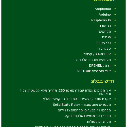
Amphenol
Arduino
Raspberry Pi
רב מודד
מלחמים
פנסים
כלי עבודה
ספקי כוח
KARCHER / קרשר
מלחמים ותחנות הלחמה
דרמל DREMEL
זיווד ומחברים NEUTRIK
חדש בבלוג
איך מקימים עמדת עבודה מוגנת ESD: מדריך מלא למשטח, צמיד
והארקה
אקדח אוויר לתעשייה – המדריך המקצועי המלא
ממסרים מצב מוצק – Solid State Relay
מלחמי גז: מבערים ומלחמים גז ניידים
ספריי ניקוי מגעים באלקטרוניקה
מלחציים לשולחן