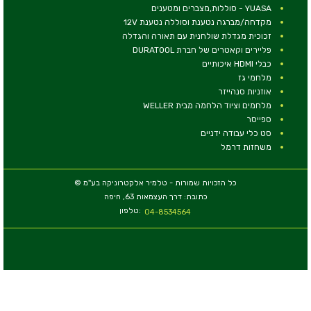
YUASA - סוללות,מצברים ומטענים
מקדחה/מברגה נטענת וסוללה נטענת 12V
זכוכית מגדלת שולחנית עם תאורה והגדלה
פליירים וקאטרים של חברת DURATOOL
כבלי HDMI איכותיים
מלחמי גז
אוזניות סנהייזר
מלחמים וציוד הלחמה מבית WELLER
ספייסר
סט כלי עבודה ידניים
משחזות דרמל
© כל הזכויות שמורות - טלמיר אלקטרוניקה בע''מ
כתובת: דרך העצמאות 63, חיפה
טלפון:
04-8534564