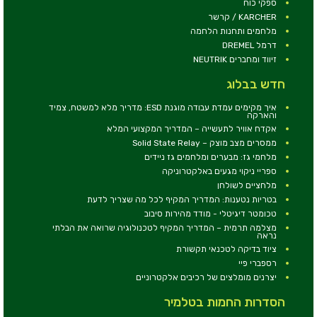
ספקי כוח
KARCHER / קרשר
מלחמים ותחנות הלחמה
דרמל DREMEL
זיווד ומחברים NEUTRIK
חדש בבלוג
איך מקימים עמדת עבודה מוגנת ESD: מדריך מלא למשטח, צמיד
והארקה
אקדח אוויר לתעשייה – המדריך המקצועי המלא
ממסרים מצב מוצק – Solid State Relay
מלחמי גז: מבערים ומלחמים גז ניידים
ספריי ניקוי מגעים באלקטרוניקה
מלחציים לשולחן
בטריות נטענות: המדריך המקיף לכל מה שצריך לדעת
טכומטר דיגיטלי - מודד מהירות סיבוב
מצלמה תרמית – המדריך המקיף לטכנולוגיה שרואה את הבלתי
נראה
ציוד בדיקה לטכנאי תקשורת
רספברי פיי
יצרנים מומלצים של רכיבים אלקטרוניים
הסדרות החמות בטלמיר