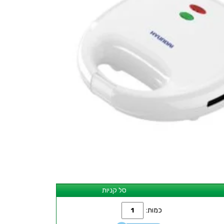
סל קניות
כמות: