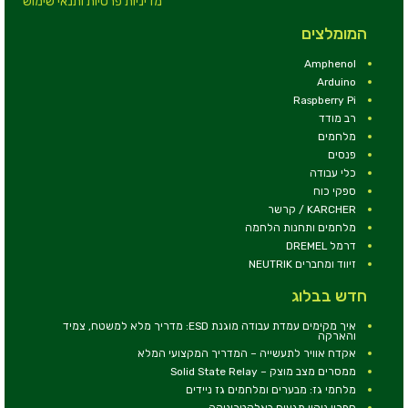
מדיניות פרטיות ותנאי שימוש
המומלצים
Amphenol
Arduino
Raspberry Pi
רב מודד
מלחמים
פנסים
כלי עבודה
ספקי כוח
KARCHER / קרשר
מלחמים ותחנות הלחמה
דרמל DREMEL
זיווד ומחברים NEUTRIK
חדש בבלוג
איך מקימים עמדת עבודה מוגנת ESD: מדריך מלא למשטח, צמיד
והארקה
אקדח אוויר לתעשייה – המדריך המקצועי המלא
ממסרים מצב מוצק – Solid State Relay
מלחמי גז: מבערים ומלחמים גז ניידים
ספריי ניקוי מגעים באלקטרוניקה