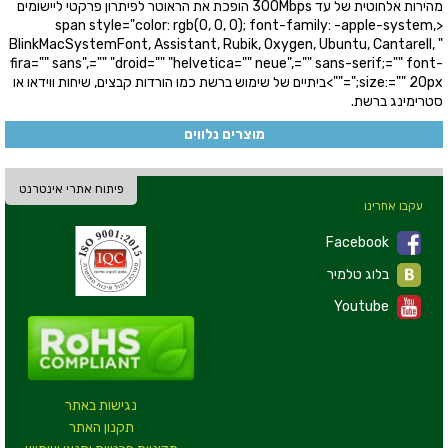
מהירות אלחוטית של עד 300Mbps הופכת את הראוטר לפיתרון פרקטי ליישומים
<span style="color: rgb(0, 0, 0); font-family: -apple-system,
BlinkMacSystemFont, Assistant, Rubik, Oxygen, Ubuntu, Cantarell, "
fira="" sans",="" "droid="" "helvetica="" neue",="" sans-serif;="" font-
size:="" 20px;"="">ביתיים של שימוש ברשת כמו הורדות קבצים, שיחות ווידאו או
סטרימינג ברשת.
מוצרים נלווים
פיתוח אתרי אינטרנט
עקבו אחרינו
Facebook
בלוג טלמיר
Youtube
נגישות באתר
תקנון האתר