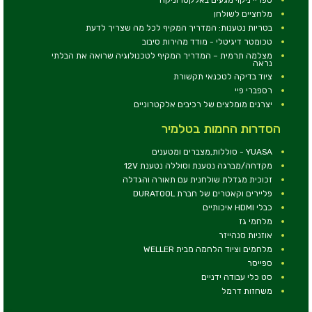
מלחציים לשולחן
בטריות נטענות: המדריך המקיף לכל מה שצריך לדעת
טכומטר דיגיטלי - מודד מהירות סיבוב
מצלמה תרמית – המדריך המקיף לטכנולוגיה שרואה את הבלתי
נראה
ציוד בדיקה לטכנאי תקשורת
רספברי פיי
יצרנים מומלצים של רכיבים אלקטרוניים
הסדרות החמות בטלמיר
YUASA - סוללות,מצברים ומטענים
מקדחה/מברגה נטענת וסוללה נטענת 12V
זכוכית מגדלת שולחנית עם תאורה והגדלה
פליירים וקאטרים של חברת DURATOOL
כבלי HDMI איכותיים
מלחמי גז
אוזניות סנהייזר
מלחמים וציוד הלחמה מבית WELLER
ספייסר
סט כלי עבודה ידניים
משחזות דרמל