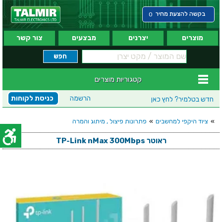
בקשה להצעת מחיר
0
מוצרים
יצרנים
מבצעים
צור קשר
קטגוריות מוצרים
הרשמה
כניסת לקוחות
חדש בטלמיר?
לחץ כאן
»
ציוד היקפי למחשבים
»
פתרונות פיצול , מיתוג והמרה
ראוטר TP-Link nMax 300Mbps