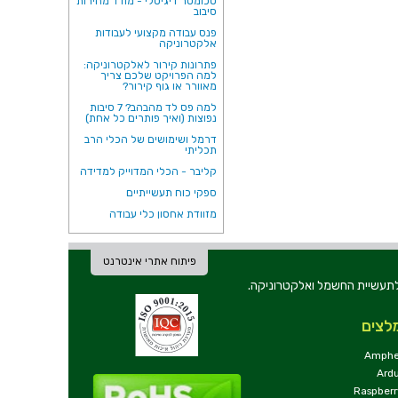
טכומטר דיגיטלי - מודד מהירות
סיבוב
פנס עבודה מקצועי לעבודות
אלקטרוניקה
פתרונות קירור לאלקטרוניקה:
למה הפרויקט שלכם צריך
מאוורר או גוף קירור?
למה פס לד מהבהב? 7 סיבות
נפוצות (ואיך פותרים כל אחת)
דרמל ושימושים של הכלי הרב
תכליתי
קליבר - הכלי המדוייק למדידה
ספקי כוח תעשייתיים
מזוודת אחסון כלי עבודה
פיתוח אתרי אינטרנט
ת וכלי עבודה לתעשיית החשמל ואלקטרוניקה.
לצים
Amphe
Ard
Raspberr