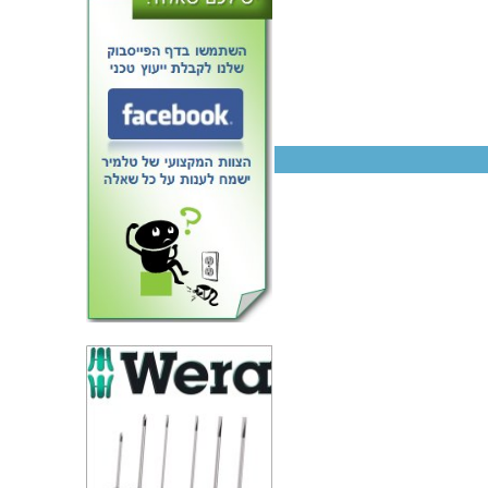
ספק כוח מעבדתי - ADJ - יציאה
אחת - (0-42V / 0-10A)