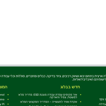
רוניקה בע"מ, הוקמה בשנת 1979, הינה מובילה ארצית בתחום יבוא ושיווק רכיבים, ציוד בדיקה, כבלים ומחברים, סוללו
ישותיהם האינדיבידואליות.
חדש בבלוג
המומ
איך מקימים עמדת עבודה מוגנת ESD: מדריך מלא
nol
למשטח, צמיד והארקה
1
uino
אקדח אוויר לתעשייה – המדריך המקצועי המלא
הגדלה
y Pi