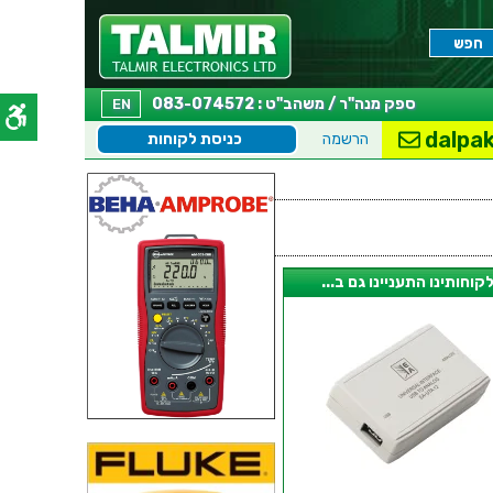
ספק מנה"ר / משהב"ט : 083-074572
EN
dalpak
הרשמה
כניסת לקוחות
קוחותינו התעניינו גם ב...