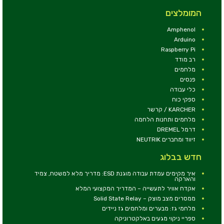
המומלצים
Amphenol
Arduino
Raspberry Pi
רב מודד
מלחמים
פנסים
כלי עבודה
ספקי כוח
KARCHER / קרשר
מלחמים ותחנות הלחמה
דרמל DREMEL
זיווד ומחברים NEUTRIK
חדש בבלוג
איך מקימים עמדת עבודה מוגנת ESD: מדריך מלא למשטח, צמיד
והארקה
אקדח אוויר לתעשייה – המדריך המקצועי המלא
ממסרים מצב מוצק – Solid State Relay
מלחמי גז: מבערים ומלחמים גז ניידים
ספריי ניקוי מגעים באלקטרוניקה