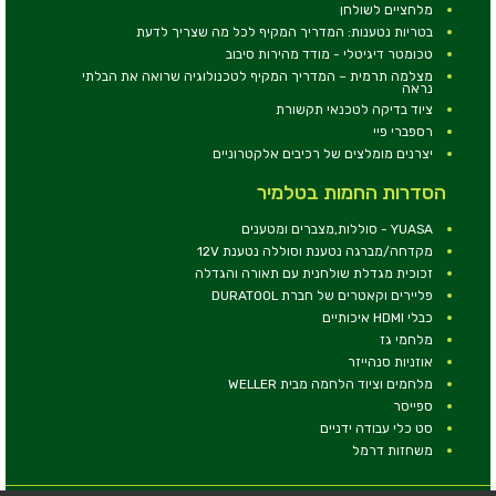
מלחציים לשולחן
בטריות נטענות: המדריך המקיף לכל מה שצריך לדעת
טכומטר דיגיטלי - מודד מהירות סיבוב
מצלמה תרמית – המדריך המקיף לטכנולוגיה שרואה את הבלתי
נראה
ציוד בדיקה לטכנאי תקשורת
רספברי פיי
יצרנים מומלצים של רכיבים אלקטרוניים
הסדרות החמות בטלמיר
YUASA - סוללות,מצברים ומטענים
מקדחה/מברגה נטענת וסוללה נטענת 12V
זכוכית מגדלת שולחנית עם תאורה והגדלה
פליירים וקאטרים של חברת DURATOOL
כבלי HDMI איכותיים
מלחמי גז
אוזניות סנהייזר
מלחמים וציוד הלחמה מבית WELLER
ספייסר
סט כלי עבודה ידניים
משחזות דרמל