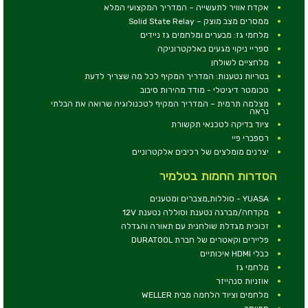
אקדח אוויר לתעשייה – המדריך המקצועי המלא
ממסרים מצב מוצק – Solid State Relay
מלחמי גז: מבערים ומלחמים גז ניידים
ספריי ניקוי מגעים באלקטרוניקה
מלחציים לשולחן
בטריות נטענות: המדריך המקיף לכל מה שצריך לדעת
טכומטר דיגיטלי - מודד מהירות סיבוב
מצלמה תרמית – המדריך המקיף לטכנולוגיה שרואה את הבלתי
נראה
ציוד בדיקה לטכנאי תקשורת
רספברי פיי
יצרנים מומלצים של רכיבים אלקטרוניים
הסדרות החמות בטלמיר
YUASA - סוללות,מצברים ומטענים
מקדחה/מברגה נטענת וסוללה נטענת 12V
זכוכית מגדלת שולחנית עם תאורה והגדלה
פליירים וקאטרים של חברת DURATOOL
כבלי HDMI איכותיים
מלחמי גז
אוזניות סנהייזר
מלחמים וציוד הלחמה מבית WELLER