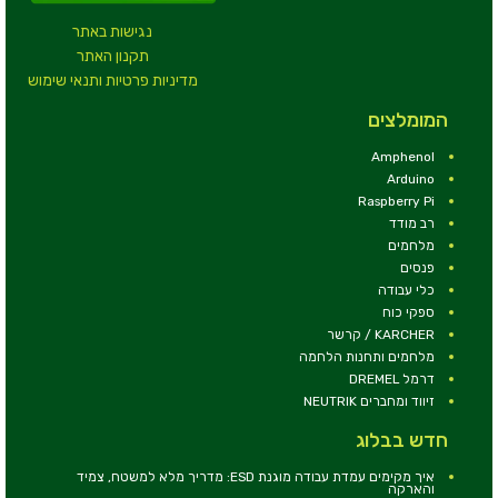
נגישות באתר
תקנון האתר
מדיניות פרטיות ותנאי שימוש
המומלצים
Amphenol
Arduino
Raspberry Pi
רב מודד
מלחמים
פנסים
כלי עבודה
ספקי כוח
KARCHER / קרשר
מלחמים ותחנות הלחמה
דרמל DREMEL
זיווד ומחברים NEUTRIK
חדש בבלוג
איך מקימים עמדת עבודה מוגנת ESD: מדריך מלא למשטח, צמיד
והארקה