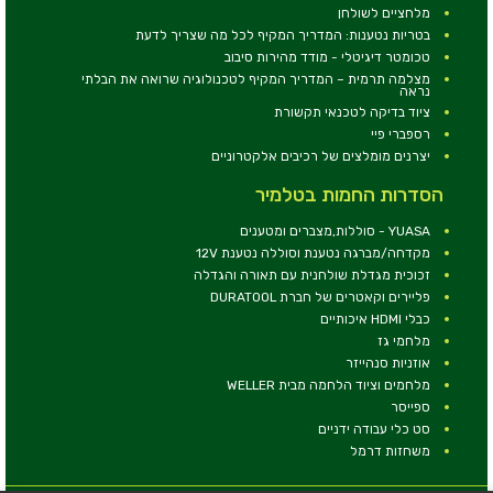
מלחציים לשולחן
בטריות נטענות: המדריך המקיף לכל מה שצריך לדעת
טכומטר דיגיטלי - מודד מהירות סיבוב
מצלמה תרמית – המדריך המקיף לטכנולוגיה שרואה את הבלתי
נראה
ציוד בדיקה לטכנאי תקשורת
רספברי פיי
יצרנים מומלצים של רכיבים אלקטרוניים
הסדרות החמות בטלמיר
YUASA - סוללות,מצברים ומטענים
מקדחה/מברגה נטענת וסוללה נטענת 12V
זכוכית מגדלת שולחנית עם תאורה והגדלה
פליירים וקאטרים של חברת DURATOOL
כבלי HDMI איכותיים
מלחמי גז
אוזניות סנהייזר
מלחמים וציוד הלחמה מבית WELLER
ספייסר
סט כלי עבודה ידניים
משחזות דרמל