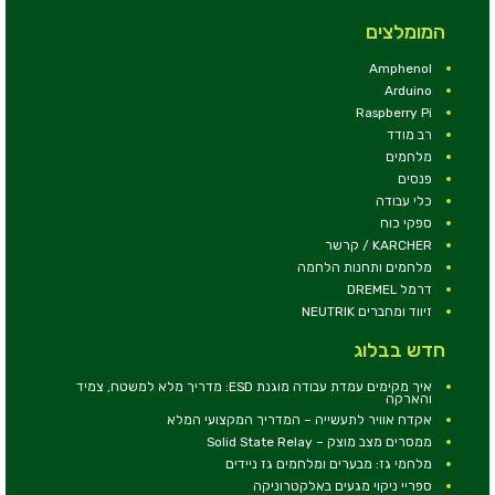
המומלצים
Amphenol
Arduino
Raspberry Pi
רב מודד
מלחמים
פנסים
כלי עבודה
ספקי כוח
KARCHER / קרשר
מלחמים ותחנות הלחמה
דרמל DREMEL
זיווד ומחברים NEUTRIK
חדש בבלוג
איך מקימים עמדת עבודה מוגנת ESD: מדריך מלא למשטח, צמיד
והארקה
אקדח אוויר לתעשייה – המדריך המקצועי המלא
ממסרים מצב מוצק – Solid State Relay
מלחמי גז: מבערים ומלחמים גז ניידים
ספריי ניקוי מגעים באלקטרוניקה