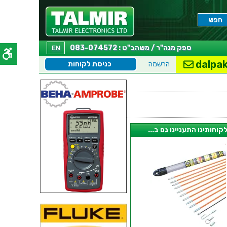
ספק מנה"ר / משהב"ט : 083-074572
EN
dalpak
הרשמה
כניסת לקוחות
קוחותינו התעניינו גם ב...