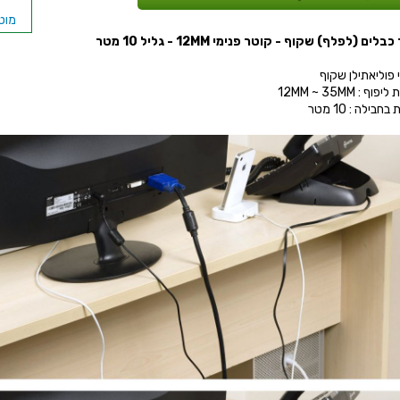
מוט
כבלים (לפלף) שקוף - קוטר פנימי 12
MM
- גליל 10 מטר
תפס
 פוליאתילן שקוף
וף : 12MM ~ 35MM
חבילה : 10 מטר
מאג