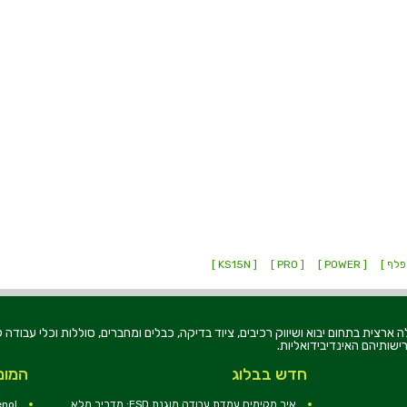
פלף ]
[ POWER ]
[ PRO ]
[ KS15N ]
רוניקה בע"מ, הוקמה בשנת 1979, הינה מובילה ארצית בתחום יבוא ושיווק רכיבים, ציוד בדיקה, כבלים ומחברים, סוללו
ישותיהם האינדיבידואליות.
חדש בבלוג
המומ
איך מקימים עמדת עבודה מוגנת ESD: מדריך מלא
nol