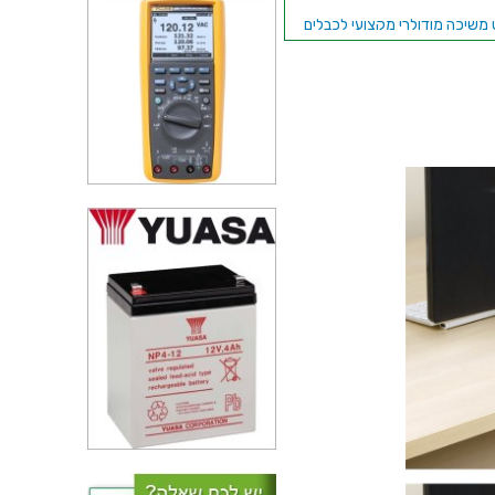
 משיכה מודולרי מקצועי לכבלים
(סטלבנד) - 3.3 מטר - CK TOOLS
T5411
נים נדבקים לכבלים שטוחים -
רוחב 15 מ''מ
ד כבלים (לפלף) שחור - קוטר
פנימי 15MM - גליל 5 מטר