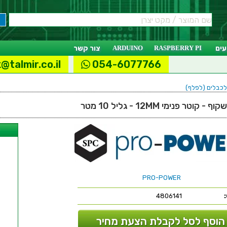
ים
RASPBERRY PI
ARDUINO
צור קשר
@talmir.co.il
054-6077766
לכבלים (לפלף)
 פנימי 12MM - גליל 10 מטר
ל
PRO-POWER
4806141
הוסף לסל לקבלת הצעת מחיר