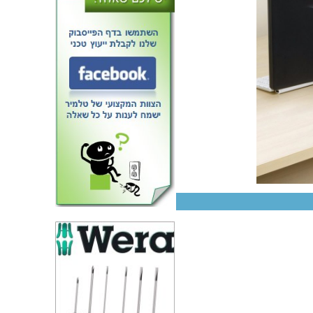
בידוד מתכווץ חום 25.4MM - גליל 5
מטר