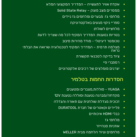
אקדח אוויר לתעשייה – המדריך המקצועי המלא
ממסרים מצב מוצק – Solid State Relay
מלחמי גז: מבערים ומלחמים גז ניידים
ספריי ניקוי מגעים באלקטרוניקה
מלחציים לשולחן
בטריות נטענות: המדריך המקיף לכל מה שצריך לדעת
טכומטר דיגיטלי - מודד מהירות סיבוב
מצלמה תרמית – המדריך המקיף לטכנולוגיה שרואה את הבלתי
נראה
ציוד בדיקה לטכנאי תקשורת
רספברי פיי
יצרנים מומלצים של רכיבים אלקטרוניים
הסדרות החמות בטלמיר
YUASA - סוללות,מצברים ומטענים
מקדחה/מברגה נטענת וסוללה נטענת 12V
זכוכית מגדלת שולחנית עם תאורה והגדלה
פליירים וקאטרים של חברת DURATOOL
כבלי HDMI איכותיים
מלחמי גז
אוזניות סנהייזר
מלחמים וציוד הלחמה מבית WELLER