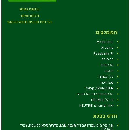
נגישות באתר
תקנון האתר
מדיניות פרטיות ותנאי שימוש
המומלצים
Amphenol
Arduino
Raspberry Pi
רב מודד
מלחמים
פנסים
כלי עבודה
ספקי כוח
KARCHER / קרשר
מלחמים ותחנות הלחמה
דרמל DREMEL
זיווד ומחברים NEUTRIK
חדש בבלוג
איך מקימים עמדת עבודה מוגנת ESD: מדריך מלא למשטח, צמיד
והארקה