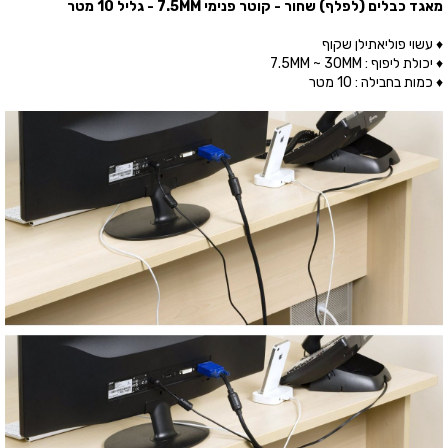
מאגד כבלים (לפלף) שחור - קוטר פנימי 7.5MM - גליל 10 מטר
♦ עשוי פוליאתילן שקוף
♦ יכולת ליפוף : 7.5MM ~ 30MM
♦ כמות בחבילה : 10 מטר