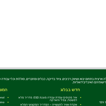
רוניקה בע"מ, הוקמה בשנת 1979, הינה מובילה ארצית בתחום יבוא ושיווק רכיבים, ציוד בדיקה, כבלים ומחברים, סוללו
ישותיהם האינדיבידואליות.
חדש בבלוג
המומ
איך מקימים עמדת עבודה מוגנת ESD: מדריך מלא
nol
למשטח, צמיד והארקה
1
uino
אקדח אוויר לתעשייה – המדריך המקצועי המלא