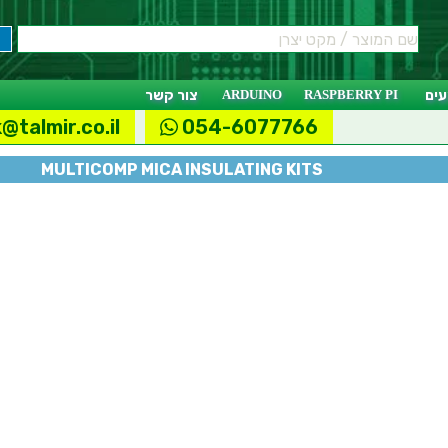
ים
RASPBERRY PI
ARDUINO
צור קשר
@talmir.co.il
054-6077766
MULTICOMP MICA INSULATING KITS