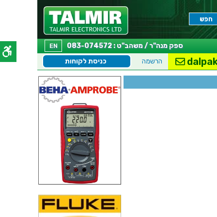
ספק מנה"ר / משהב"ט : 083-074572
EN
dalpak
הרשמה
כניסת לקוחות