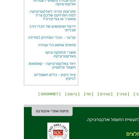
פנס עבודה מקצועי לעבודות
אלקטרוניקה
פתרונות קירור לאלקטרוניקה:
למה הפרויקט שלכם צריך
מאוורר או גוף קירור?
דרמל ושימושים של הכלי הרב
תכליתי
קליבר - הכלי המדוייק למדידה
מזוודת אחסון כלי עבודה
מוצרי תחזוקה וניקוי
באלקטרוניקה
זיווד באלקטרוניקה - קופסאות
חשמל פלסטיק
ציוד ניקיון - כלים חשמליים
לניקיון
י ]
[ מגיני ]
[ מגינים ]
[ סף ]
[ גרומט ]
[ GROMMET ]
פיתוח אתרי אינטרנט
ת וכלי עבודה לתעשיית החשמל ואלקטרוניקה.
לצים