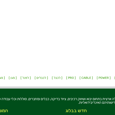
[ POWER ]
[ CABLE ]
[ PRO ]
[ לכבל ]
[ לכבלים ]
[ לפנל ]
[ מגן ]
[ מגנ
רוניקה בע"מ, הוקמה בשנת 1979, הינה מובילה ארצית בתחום יבוא ושיווק רכיבים, ציוד בדיקה, כבלים ומחברים, סוללו
ישותיהם האינדיבידואליות.
חדש בבלוג
המומ