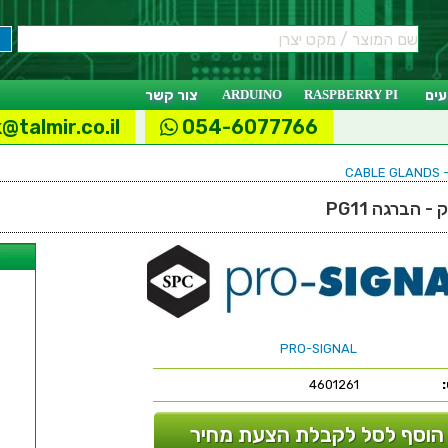
ים
RASPBERRY PI
ARDUINO
צור קשר
@talmir.co.il
054-6077766
CA
 הברגה PG11
ל
PRO-SIGNAL
4601261
הוסף לסל לקבלת הצעת מחיר