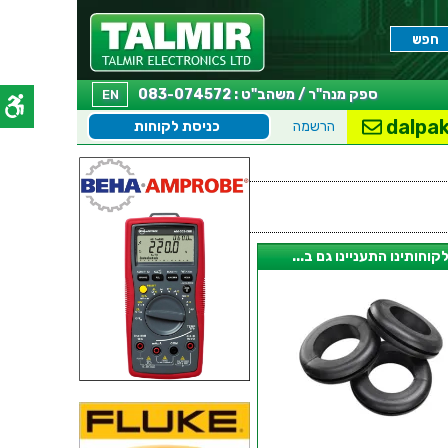
ספק מנה"ר / משהב"ט : 083-074572
EN
dalpak
הרשמה
כניסת לקוחות
קוחותינו התעניינו גם ב...