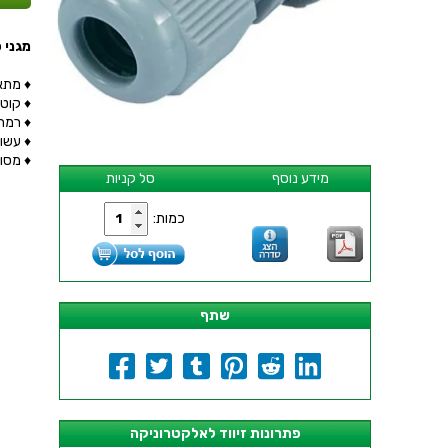
מגני ס
♦ מתאימ
♦ קוטר ח
♦ רמת א
♦ עשויים מפו
♦ מסופק 
מידע נוסף
סל קניות
כמות:
שתף
פתרונות זיווד לאלקטרוניקה