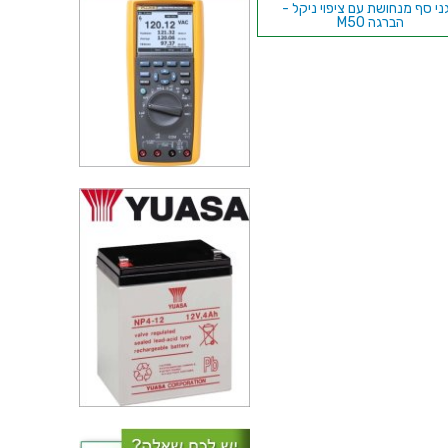
ני סף מנחושת עם ציפוי ניקל -
הברגה M50
סים מפלסטיק לחורים בפנל -
25MM
מגן סף לבן גמיש , פנל PANDUIT
GES144F-C , 2.5MM ~ 3.7