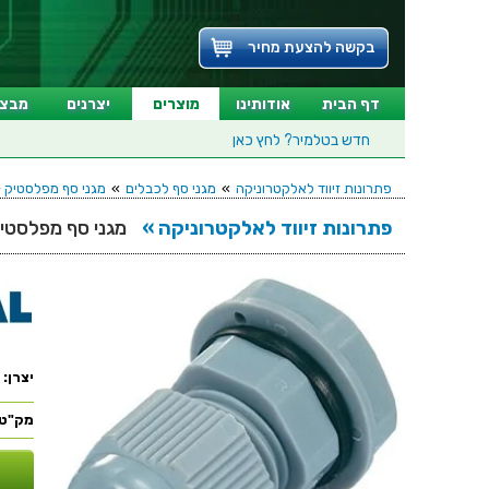
בקשה להצעת מחיר
דף הבית
אודותינו
מוצרים
יצרנים
מבצע
חדש בטלמיר?
לחץ כאן
פתרונות זיווד לאלקטרוניקה
»
מגני סף לכבלים
»
מגני סף מפלסטיק - BLE GLANDS
פתרונות זיווד לאלקטרוניקה »
מגני סף מפלסטיק -
יצרן:
מק"ט: