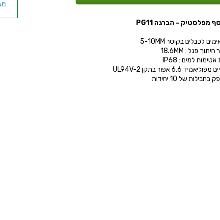
מג
ף מפלסטיק - הברגה PG11
מכ
ים לכבלים בקוטר 5-10MM
יתוך פנל : 18.6MM
טימות למים : IP68
ליאמיד 6.6 אפור בתקן UL94V-2
בחבילות של 10 יחידות
MM