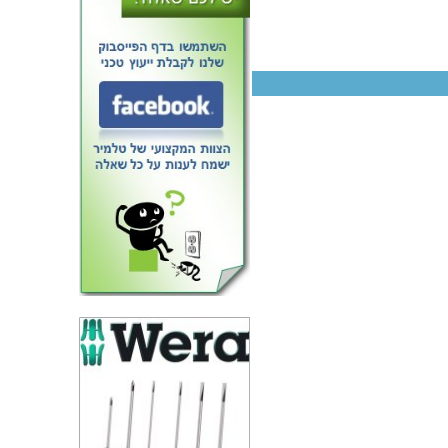
י סף מגומי (גרומטים) לכבלים
בקוטר עד 15.9MM