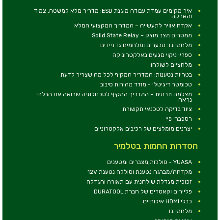
איך מקימים עמדת עבודה מוגנת ESD: מדריך מלא למשטח, צמיד
והארקה
אקדח אוויר לתעשייה – המדריך המקצועי המלא
ממסרים מצב מוצק – Solid State Relay
מלחמי גז: מבערים ומלחמים גז ניידים
ספריי ניקוי מגעים באלקטרוניקה
מלחציים לשולחן
בטריות נטענות: המדריך המקיף לכל מה שצריך לדעת
טכומטר דיגיטלי - מודד מהירות סיבוב
מצלמה תרמית – המדריך המקיף לטכנולוגיה שרואה את הבלתי
נראה
ציוד בדיקה לטכנאי תקשורת
רספברי פיי
יצרנים מומלצים של רכיבים אלקטרוניים
הסדרות החמות בטלמיר
YUASA - סוללות,מצברים ומטענים
מקדחה/מברגה נטענת וסוללה נטענת 12V
זכוכית מגדלת שולחנית עם תאורה והגדלה
פליירים וקאטרים של חברת DURATOOL
כבלי HDMI איכותיים
מלחמי גז