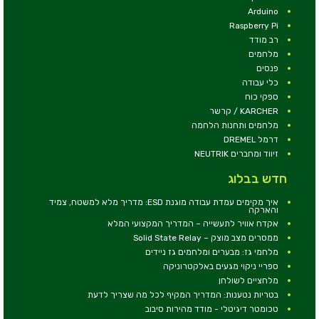
Arduino
Raspberry Pi
רב מודד
מלחמים
פנסים
כלי עבודה
ספקי כוח
KARCHER / קרשר
מלחמים ותחנות הלחמה
דרמל DREMEL
זיווד ומחברים NEUTRIK
חדש בבלוג
איך מקימים עמדת עבודה מוגנת ESD: מדריך מלא למשטח, צמיד
והארקה
אקדח אוויר לתעשייה – המדריך המקצועי המלא
ממסרים מצב מוצק – Solid State Relay
מלחמי גז: מבערים ומלחמים גז ניידים
ספריי ניקוי מגעים באלקטרוניקה
מלחציים לשולחן
בטריות נטענות: המדריך המקיף לכל מה שצריך לדעת
טכומטר דיגיטלי - מודד מהירות סיבוב