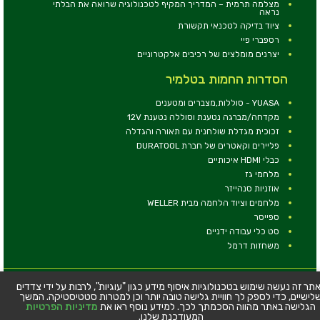
מצלמה תרמית – המדריך המקיף לטכנולוגיה שרואה את הבלתי
נראה
ציוד בדיקה לטכנאי תקשורת
רספברי פיי
יצרנים מומלצים של רכיבים אלקטרוניים
הסדרות החמות בטלמיר
YUASA - סוללות,מצברים ומטענים
מקדחה/מברגה נטענת וסוללה נטענת 12V
זכוכית מגדלת שולחנית עם תאורה והגדלה
פליירים וקאטרים של חברת DURATOOL
כבלי HDMI איכותיים
מלחמי גז
אוזניות סנהייזר
מלחמים וציוד הלחמה מבית WELLER
ספייסר
סט כלי עבודה ידניים
משחזות דרמל
© כל הזכויות שמורות - טלמיר אלקטרוניקה בע''מ
תר זה נעשה שימוש בטכנולוגיות איסוף מידע כגון "עוגיות", לרבות על ידי צדדים
לישיים, כדי לספק לך חוויית גלישה טובה יותר וכן למטרות סטטיסטיקה. המשך
כתובת: דרך העצמאות 63, חיפה
הגלישה באתר מהווה הסכמתך לכך. למידע נוסף ראו את
מדיניות הפרטיות
טלפון:
04-8534564
המעודכנת שלנו.