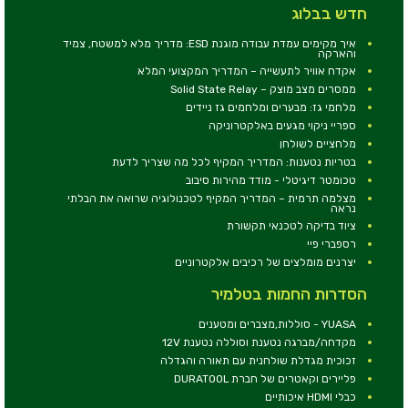
חדש בבלוג
איך מקימים עמדת עבודה מוגנת ESD: מדריך מלא למשטח, צמיד
והארקה
אקדח אוויר לתעשייה – המדריך המקצועי המלא
ממסרים מצב מוצק – Solid State Relay
מלחמי גז: מבערים ומלחמים גז ניידים
ספריי ניקוי מגעים באלקטרוניקה
מלחציים לשולחן
בטריות נטענות: המדריך המקיף לכל מה שצריך לדעת
טכומטר דיגיטלי - מודד מהירות סיבוב
מצלמה תרמית – המדריך המקיף לטכנולוגיה שרואה את הבלתי
נראה
ציוד בדיקה לטכנאי תקשורת
רספברי פיי
יצרנים מומלצים של רכיבים אלקטרוניים
הסדרות החמות בטלמיר
YUASA - סוללות,מצברים ומטענים
מקדחה/מברגה נטענת וסוללה נטענת 12V
זכוכית מגדלת שולחנית עם תאורה והגדלה
פליירים וקאטרים של חברת DURATOOL
כבלי HDMI איכותיים