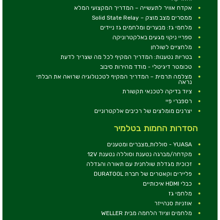
אקדח אוויר לתעשייה – המדריך המקצועי המלא
ממסרים מצב מוצק – Solid State Relay
מלחמי גז: מבערים ומלחמים גז ניידים
ספריי ניקוי מגעים באלקטרוניקה
מלחציים לשולחן
בטריות נטענות: המדריך המקיף לכל מה שצריך לדעת
טכומטר דיגיטלי - מודד מהירות סיבוב
מצלמה תרמית – המדריך המקיף לטכנולוגיה שרואה את הבלתי
נראה
ציוד בדיקה לטכנאי תקשורת
רספברי פיי
יצרנים מומלצים של רכיבים אלקטרוניים
הסדרות החמות בטלמיר
YUASA - סוללות,מצברים ומטענים
מקדחה/מברגה נטענת וסוללה נטענת 12V
זכוכית מגדלת שולחנית עם תאורה והגדלה
פליירים וקאטרים של חברת DURATOOL
כבלי HDMI איכותיים
מלחמי גז
אוזניות סנהייזר
מלחמים וציוד הלחמה מבית WELLER