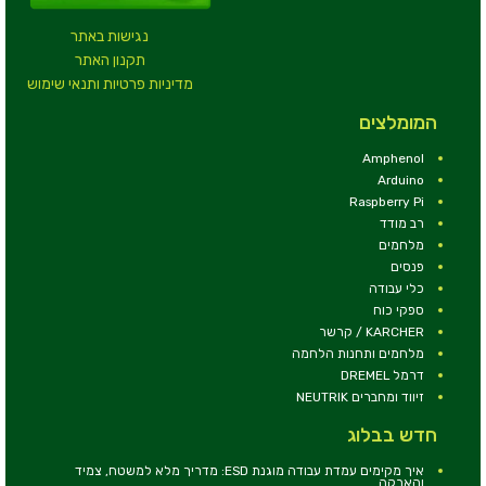
נגישות באתר
תקנון האתר
מדיניות פרטיות ותנאי שימוש
המומלצים
Amphenol
Arduino
Raspberry Pi
רב מודד
מלחמים
פנסים
כלי עבודה
ספקי כוח
KARCHER / קרשר
מלחמים ותחנות הלחמה
דרמל DREMEL
זיווד ומחברים NEUTRIK
חדש בבלוג
איך מקימים עמדת עבודה מוגנת ESD: מדריך מלא למשטח, צמיד
והארקה