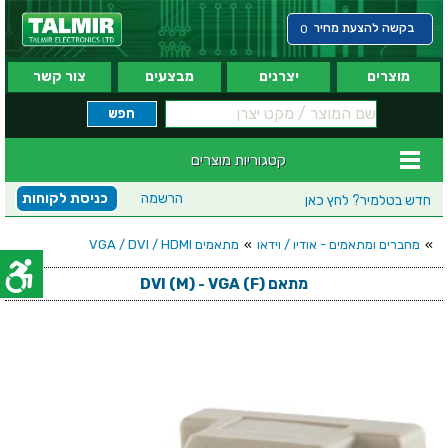
בקשה להצעת מחיר
0
מוצרים
יצרנים
מבצעים
צור קשר
קטגוריות מוצרים
הרשמה
כניסת לקוחות
חדש בטלמיר?
לחץ כאן
»
מחברים ומתאמים - אודיו / וידאו
»
מתאמים VGA / DVI / HDMI
מתאם (DVI (M) - VGA (F