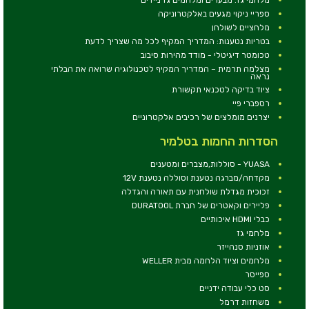
ספריי ניקוי מגעים באלקטרוניקה
מלחציים לשולחן
בטריות נטענות: המדריך המקיף לכל מה שצריך לדעת
טכומטר דיגיטלי - מודד מהירות סיבוב
מצלמה תרמית – המדריך המקיף לטכנולוגיה שרואה את הבלתי
נראה
ציוד בדיקה לטכנאי תקשורת
רספברי פיי
יצרנים מומלצים של רכיבים אלקטרוניים
הסדרות החמות בטלמיר
YUASA - סוללות,מצברים ומטענים
מקדחה/מברגה נטענת וסוללה נטענת 12V
זכוכית מגדלת שולחנית עם תאורה והגדלה
פליירים וקאטרים של חברת DURATOOL
כבלי HDMI איכותיים
מלחמי גז
אוזניות סנהייזר
מלחמים וציוד הלחמה מבית WELLER
ספייסר
סט כלי עבודה ידניים
משחזות דרמל