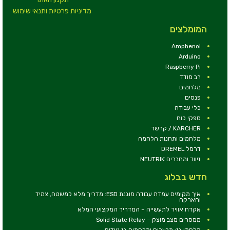
מדיניות פרטיות ותנאי שימוש
המומלצים
Amphenol
Arduino
Raspberry Pi
רב מודד
מלחמים
פנסים
כלי עבודה
ספקי כוח
KARCHER / קרשר
מלחמים ותחנות הלחמה
דרמל DREMEL
זיווד ומחברים NEUTRIK
חדש בבלוג
איך מקימים עמדת עבודה מוגנת ESD: מדריך מלא למשטח, צמיד
והארקה
אקדח אוויר לתעשייה – המדריך המקצועי המלא
ממסרים מצב מוצק – Solid State Relay
מלחמי גז: מבערים ומלחמים גז ניידים