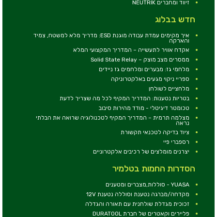
זיווד ומחברים NEUTRIK
חדש בבלוג
איך מקימים עמדת עבודה מוגנת ESD: מדריך מלא למשטח, צמיד
והארקה
אקדח אוויר לתעשייה – המדריך המקצועי המלא
ממסרים מצב מוצק – Solid State Relay
מלחמי גז: מבערים ומלחמים גז ניידים
ספריי ניקוי מגעים באלקטרוניקה
מלחציים לשולחן
בטריות נטענות: המדריך המקיף לכל מה שצריך לדעת
טכומטר דיגיטלי - מודד מהירות סיבוב
מצלמה תרמית – המדריך המקיף לטכנולוגיה שרואה את הבלתי
נראה
ציוד בדיקה לטכנאי תקשורת
רספברי פיי
יצרנים מומלצים של רכיבים אלקטרוניים
הסדרות החמות בטלמיר
YUASA - סוללות,מצברים ומטענים
מקדחה/מברגה נטענת וסוללה נטענת 12V
זכוכית מגדלת שולחנית עם תאורה והגדלה
פליירים וקאטרים של חברת DURATOOL