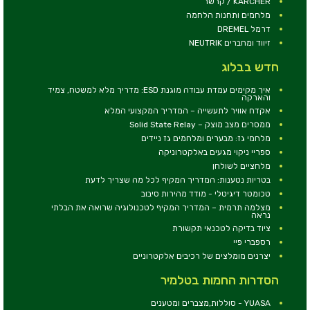
KARCHER / קרשר
מלחמים ותחנות הלחמה
דרמל DREMEL
זיווד ומחברים NEUTRIK
חדש בבלוג
איך מקימים עמדת עבודה מוגנת ESD: מדריך מלא למשטח, צמיד
והארקה
אקדח אוויר לתעשייה – המדריך המקצועי המלא
ממסרים מצב מוצק – Solid State Relay
מלחמי גז: מבערים ומלחמים גז ניידים
ספריי ניקוי מגעים באלקטרוניקה
מלחציים לשולחן
בטריות נטענות: המדריך המקיף לכל מה שצריך לדעת
טכומטר דיגיטלי - מודד מהירות סיבוב
מצלמה תרמית – המדריך המקיף לטכנולוגיה שרואה את הבלתי
נראה
ציוד בדיקה לטכנאי תקשורת
רספברי פיי
יצרנים מומלצים של רכיבים אלקטרוניים
הסדרות החמות בטלמיר
YUASA - סוללות,מצברים ומטענים