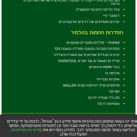
מצלמה תרמית – המדריך המקיף לטכנולוגיה שרואה את הבלתי
נראה
ציוד בדיקה לטכנאי תקשורת
רספברי פיי
יצרנים מומלצים של רכיבים אלקטרוניים
הסדרות החמות בטלמיר
YUASA - סוללות,מצברים ומטענים
מקדחה/מברגה נטענת וסוללה נטענת 12V
זכוכית מגדלת שולחנית עם תאורה והגדלה
פליירים וקאטרים של חברת DURATOOL
כבלי HDMI איכותיים
מלחמי גז
אוזניות סנהייזר
מלחמים וציוד הלחמה מבית WELLER
ספייסר
סט כלי עבודה ידניים
משחזות דרמל
© כל הזכויות שמורות - טלמיר אלקטרוניקה בע''מ
תר זה נעשה שימוש בטכנולוגיות איסוף מידע כגון "עוגיות", לרבות על ידי צדדים
לישיים, כדי לספק לך חוויית גלישה טובה יותר וכן למטרות סטטיסטיקה. המשך
כתובת: דרך העצמאות 63, חיפה
הגלישה באתר מהווה הסכמתך לכך. למידע נוסף ראו את
מדיניות הפרטיות
טלפון:
04-8534564
המעודכנת שלנו.