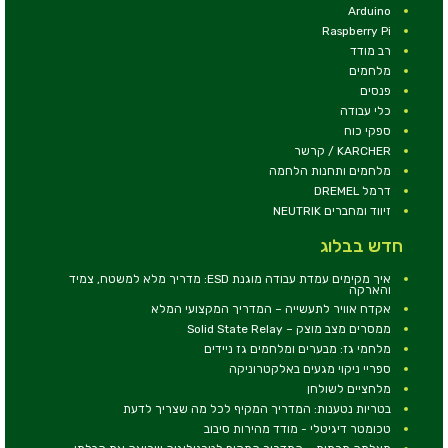
Arduino
Raspberry Pi
רב מודד
מלחמים
פנסים
כלי עבודה
ספקי כוח
KARCHER / קרשר
מלחמים ותחנות הלחמה
דרמל DREMEL
זיווד ומחברים NEUTRIK
חדש בבלוג
איך מקימים עמדת עבודה מוגנת ESD: מדריך מלא למשטח, צמיד
והארקה
אקדח אוויר לתעשייה – המדריך המקצועי המלא
ממסרים מצב מוצק – Solid State Relay
מלחמי גז: מבערים ומלחמים גז ניידים
ספריי ניקוי מגעים באלקטרוניקה
מלחציים לשולחן
בטריות נטענות: המדריך המקיף לכל מה שצריך לדעת
טכומטר דיגיטלי - מודד מהירות סיבוב