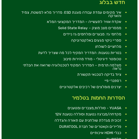
חדש בבלוג
איך מקימים עמדת עבודה מוגנת ESD: מדריך מלא למשטח, צמיד
והארקה
אקדח אוויר לתעשייה – המדריך המקצועי המלא
ממסרים מצב מוצק – Solid State Relay
מלחמי גז: מבערים ומלחמים גז ניידים
ספריי ניקוי מגעים באלקטרוניקה
מלחציים לשולחן
בטריות נטענות: המדריך המקיף לכל מה שצריך לדעת
טכומטר דיגיטלי - מודד מהירות סיבוב
מצלמה תרמית – המדריך המקיף לטכנולוגיה שרואה את הבלתי
נראה
ציוד בדיקה לטכנאי תקשורת
רספברי פיי
יצרנים מומלצים של רכיבים אלקטרוניים
הסדרות החמות בטלמיר
YUASA - סוללות,מצברים ומטענים
מקדחה/מברגה נטענת וסוללה נטענת 12V
זכוכית מגדלת שולחנית עם תאורה והגדלה
פליירים וקאטרים של חברת DURATOOL
כבלי HDMI איכותיים
מלחמי גז