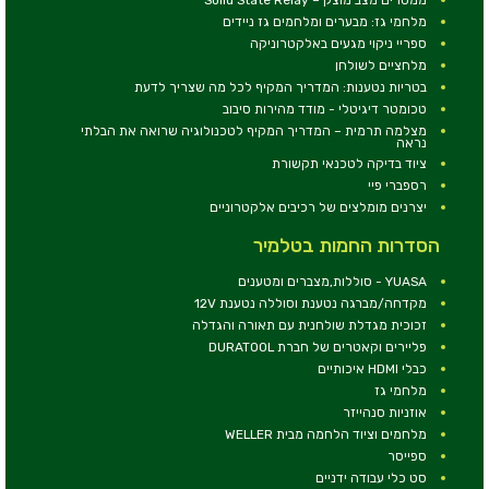
מלחמי גז: מבערים ומלחמים גז ניידים
ספריי ניקוי מגעים באלקטרוניקה
מלחציים לשולחן
בטריות נטענות: המדריך המקיף לכל מה שצריך לדעת
טכומטר דיגיטלי - מודד מהירות סיבוב
מצלמה תרמית – המדריך המקיף לטכנולוגיה שרואה את הבלתי
נראה
ציוד בדיקה לטכנאי תקשורת
רספברי פיי
יצרנים מומלצים של רכיבים אלקטרוניים
הסדרות החמות בטלמיר
YUASA - סוללות,מצברים ומטענים
מקדחה/מברגה נטענת וסוללה נטענת 12V
זכוכית מגדלת שולחנית עם תאורה והגדלה
פליירים וקאטרים של חברת DURATOOL
כבלי HDMI איכותיים
מלחמי גז
אוזניות סנהייזר
מלחמים וציוד הלחמה מבית WELLER
ספייסר
סט כלי עבודה ידניים