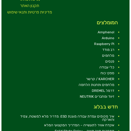
תקנון האתר
מדיניות פרטיות ותנאי שימוש
המומלצים
Amphenol
Arduino
Raspberry Pi
רב מודד
מלחמים
פנסים
כלי עבודה
ספקי כוח
KARCHER / קרשר
מלחמים ותחנות הלחמה
דרמל DREMEL
זיווד ומחברים NEUTRIK
חדש בבלוג
איך מקימים עמדת עבודה מוגנת ESD: מדריך מלא למשטח, צמיד
והארקה
אקדח אוויר לתעשייה – המדריך המקצועי המלא
ממסרים מצב מוצק – Solid State Relay