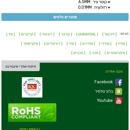
♦ קוטר ציר : 6.5MM
♦ רזולוציה : 0.01MM
מוצרים נלווים
תגיות:
[ דורטול ]
[ DURATOOL ]
[ קליבר ]
[ דיגיטלי ]
[ קליברים ]
[ מד ]
[ מודד ]
[ מודדי ]
[ מודדים ]
[ מדי ]
[ דיגיטליים ]
[ מיקרומטר ]
[ מיקרומטרים ]
[ מכני ]
[ מכניים ]
פיתוח אתרי אינטרנט
עקבו אחרינו
Facebook
בלוג טלמיר
Youtube
נגישות באתר