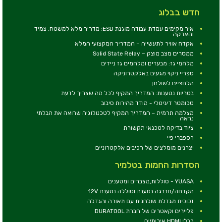
חדש בבלוג
איך מקימים עמדת עבודה מוגנת ESD: מדריך מלא למשטח, צמיד
והארקה
אקדח אוויר לתעשייה – המדריך המקצועי המלא
ממסרים מצב מוצק – Solid State Relay
מלחמי גז: מבערים ומלחמים גז ניידים
ספריי ניקוי מגעים באלקטרוניקה
מלחציים לשולחן
בטריות נטענות: המדריך המקיף לכל מה שצריך לדעת
טכומטר דיגיטלי - מודד מהירות סיבוב
מצלמה תרמית – המדריך המקיף לטכנולוגיה שרואה את הבלתי
נראה
ציוד בדיקה לטכנאי תקשורת
רספברי פיי
יצרנים מומלצים של רכיבים אלקטרוניים
הסדרות החמות בטלמיר
YUASA - סוללות,מצברים ומטענים
מקדחה/מברגה נטענת וסוללה נטענת 12V
זכוכית מגדלת שולחנית עם תאורה והגדלה
פליירים וקאטרים של חברת DURATOOL
כבלי HDMI איכותיים