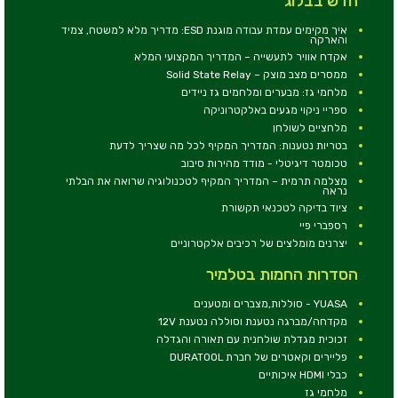
חדש בבלוג
איך מקימים עמדת עבודה מוגנת ESD: מדריך מלא למשטח, צמיד
והארקה
אקדח אוויר לתעשייה – המדריך המקצועי המלא
ממסרים מצב מוצק – Solid State Relay
מלחמי גז: מבערים ומלחמים גז ניידים
ספריי ניקוי מגעים באלקטרוניקה
מלחציים לשולחן
בטריות נטענות: המדריך המקיף לכל מה שצריך לדעת
טכומטר דיגיטלי - מודד מהירות סיבוב
מצלמה תרמית – המדריך המקיף לטכנולוגיה שרואה את הבלתי
נראה
ציוד בדיקה לטכנאי תקשורת
רספברי פיי
יצרנים מומלצים של רכיבים אלקטרוניים
הסדרות החמות בטלמיר
YUASA - סוללות,מצברים ומטענים
מקדחה/מברגה נטענת וסוללה נטענת 12V
זכוכית מגדלת שולחנית עם תאורה והגדלה
פליירים וקאטרים של חברת DURATOOL
כבלי HDMI איכותיים
מלחמי גז