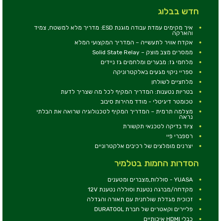
חדש בבלוג
איך מקימים עמדת עבודה מוגנת ESD: מדריך מלא למשטח, צמיד
והארקה
אקדח אוויר לתעשייה – המדריך המקצועי המלא
ממסרים מצב מוצק – Solid State Relay
מלחמי גז: מבערים ומלחמים גז ניידים
ספריי ניקוי מגעים באלקטרוניקה
מלחציים לשולחן
בטריות נטענות: המדריך המקיף לכל מה שצריך לדעת
טכומטר דיגיטלי - מודד מהירות סיבוב
מצלמה תרמית – המדריך המקיף לטכנולוגיה שרואה את הבלתי
נראה
ציוד בדיקה לטכנאי תקשורת
רספברי פיי
יצרנים מומלצים של רכיבים אלקטרוניים
הסדרות החמות בטלמיר
YUASA - סוללות,מצברים ומטענים
מקדחה/מברגה נטענת וסוללה נטענת 12V
זכוכית מגדלת שולחנית עם תאורה והגדלה
פליירים וקאטרים של חברת DURATOOL
כבלי HDMI איכותיים