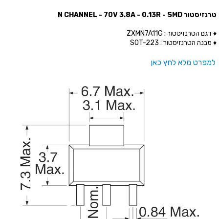
טרנזיסטור N CHANNEL - 70V 3.8A - 0.13R - SMD
♦ דגם הטרנזיסטור : ZXMN7A11G
♦ מבנה הטרנזיסטור : SOT-223
למפרט מלא לחץ כאן