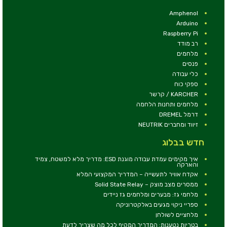
Amphenol
Arduino
Raspberry Pi
רב מודד
מלחמים
פנסים
כלי עבודה
ספקי כוח
KARCHER / קרשר
מלחמים ותחנות הלחמה
דרמל DREMEL
זיווד ומחברים NEUTRIK
חדש בבלוג
איך מקימים עמדת עבודה מוגנת ESD: מדריך מלא למשטח, צמיד
והארקה
אקדח אוויר לתעשייה – המדריך המקצועי המלא
ממסרים מצב מוצק – Solid State Relay
מלחמי גז: מבערים ומלחמים גז ניידים
ספריי ניקוי מגעים באלקטרוניקה
מלחציים לשולחן
בטריות נטענות: המדריך המקיף לכל מה שצריך לדעת