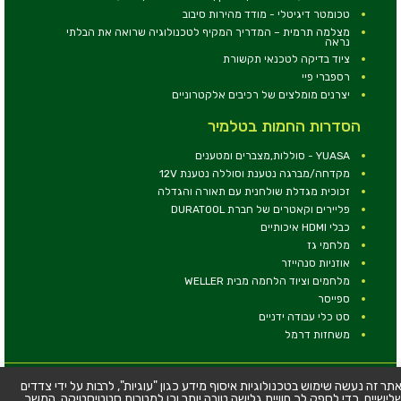
טכומטר דיגיטלי - מודד מהירות סיבוב
מצלמה תרמית – המדריך המקיף לטכנולוגיה שרואה את הבלתי
נראה
ציוד בדיקה לטכנאי תקשורת
רספברי פיי
יצרנים מומלצים של רכיבים אלקטרוניים
הסדרות החמות בטלמיר
YUASA - סוללות,מצברים ומטענים
מקדחה/מברגה נטענת וסוללה נטענת 12V
זכוכית מגדלת שולחנית עם תאורה והגדלה
פליירים וקאטרים של חברת DURATOOL
כבלי HDMI איכותיים
מלחמי גז
אוזניות סנהייזר
מלחמים וציוד הלחמה מבית WELLER
ספייסר
סט כלי עבודה ידניים
משחזות דרמל
© כל הזכויות שמורות - טלמיר אלקטרוניקה בע''מ
תר זה נעשה שימוש בטכנולוגיות איסוף מידע כגון "עוגיות", לרבות על ידי צדדים
לישיים, כדי לספק לך חוויית גלישה טובה יותר וכן למטרות סטטיסטיקה. המשך
כתובת: דרך העצמאות 63, חיפה