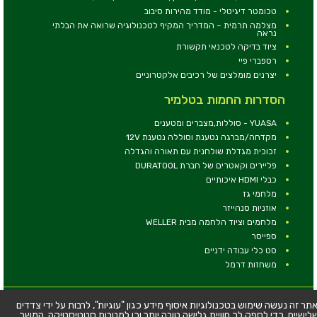
טכומטר דיגיטלי - מודד מהירות סיבוב
מצלמה תרמית – המדריך המקיף לטכנולוגיה שרואה את הבלתי
נראה
ציוד בדיקה לטכנאי תקשורת
רספברי פיי
יצרנים מומלצים של רכיבים אלקטרוניים
הסדרות החמות בטלמיר
YUASA - סוללות,מצברים ומטענים
מקדחה/מברגה נטענת וסוללה נטענת 12V
זכוכית מגדלת שולחנית עם תאורה והגדלה
פליירים וקאטרים של חברת DURATOOL
כבלי HDMI איכותיים
מלחמי גז
אוזניות סנהייזר
מלחמים וציוד הלחמה מבית WELLER
ספייסר
סט כלי עבודה ידניים
משחזות דרמל
© כל הזכויות שמורות - טלמיר אלקטרוניקה בע''מ
תר זה נעשה שימוש בטכנולוגיות איסוף מידע כגון "עוגיות", לרבות על ידי צדדים
לישיים, כדי לספק לך חוויית גלישה טובה יותר וכן למטרות סטטיסטיקה. המשך
כתובת: דרך העצמאות 63, חיפה