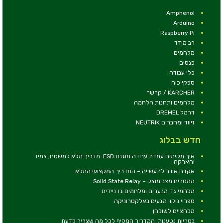
Amphenol
Arduino
Raspberry Pi
רב מודד
מלחמים
פנסים
כלי עבודה
ספקי כוח
KARCHER / קרשר
מלחמים ותחנות הלחמה
דרמל DREMEL
זיווד ומחברים NEUTRIK
חדש בבלוג
איך מקימים עמדת עבודה מוגנת ESD: מדריך מלא למשטח, צמיד
והארקה
אקדח אוויר לתעשייה – המדריך המקצועי המלא
ממסרים מצב מוצק – Solid State Relay
מלחמי גז: מבערים ומלחמים גז ניידים
ספריי ניקוי מגעים באלקטרוניקה
מלחציים לשולחן
בטריות נטענות: המדריך המקיף לכל מה שצריך לדעת