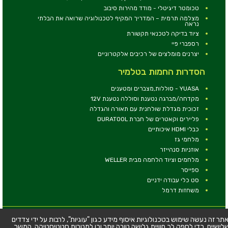
טכומטר דיגיטלי - מודד מהירות סיבוב
מצלמה תרמית – המדריך המקיף לטכנולוגיה שרואה את הבלתי
נראה
ציוד בדיקה לטכנאי תקשורת
רספברי פיי
יצרנים מומלצים של רכיבים אלקטרוניים
הסדרות החמות בטלמיר
YUASA - סוללות,מצברים ומטענים
מקדחה/מברגה נטענת וסוללה נטענת 12V
זכוכית מגדלת שולחנית עם תאורה והגדלה
פליירים וקאטרים של חברת DURATOOL
כבלי HDMI איכותיים
מלחמי גז
אוזניות סנהייזר
מלחמים וציוד הלחמה מבית WELLER
ספייסר
סט כלי עבודה ידניים
משחזות דרמל
© כל הזכויות שמורות - טלמיר אלקטרוניקה בע''מ
תר זה נעשה שימוש בטכנולוגיות איסוף מידע כגון "עוגיות", לרבות על ידי צדדים
לישיים, כדי לספק לך חוויית גלישה טובה יותר וכן למטרות סטטיסטיקה. המשך
כתובת: דרך העצמאות 63, חיפה