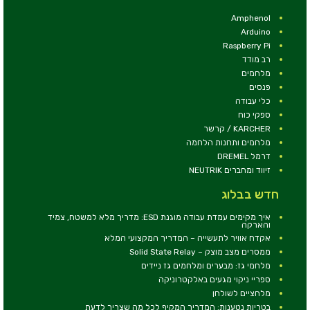
Amphenol
Arduino
Raspberry Pi
רב מודד
מלחמים
פנסים
כלי עבודה
ספקי כוח
KARCHER / קרשר
מלחמים ותחנות הלחמה
דרמל DREMEL
זיווד ומחברים NEUTRIK
חדש בבלוג
איך מקימים עמדת עבודה מוגנת ESD: מדריך מלא למשטח, צמיד
והארקה
אקדח אוויר לתעשייה – המדריך המקצועי המלא
ממסרים מצב מוצק – Solid State Relay
מלחמי גז: מבערים ומלחמים גז ניידים
ספריי ניקוי מגעים באלקטרוניקה
מלחציים לשולחן
בטריות נטענות: המדריך המקיף לכל מה שצריך לדעת