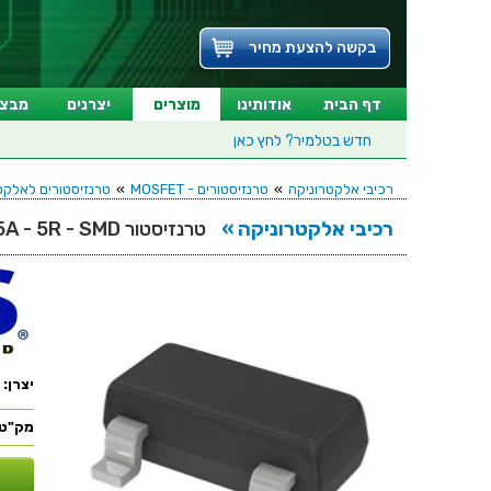
בקשה להצעת מחיר
דף הבית
אודותינו
מוצרים
יצרנים
מבצע
חדש בטלמיר?
לחץ כאן
רכיבי אלקטרוניקה
»
טרנזיסטורים - MOSFET
»
טרנזיסטורים לאלקטרוניקה - EL - SMD
רכיבי אלקטרוניקה »
טרנזיסטור N CHANNEL - 60V 0.15A - 5R - SMD
יצרן:
מק"ט: