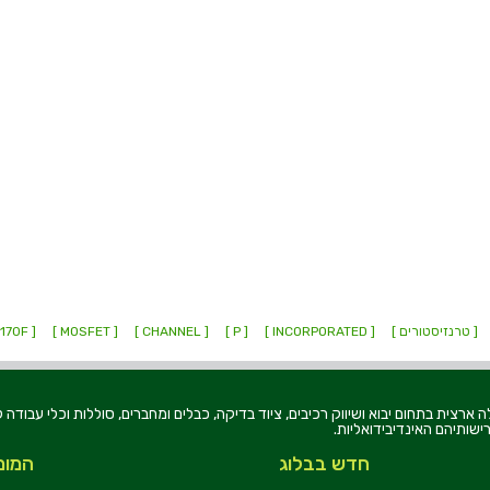
[ טרנזיסטורים ]
[ INCORPORATED ]
[ P ]
[ CHANNEL ]
[ MOSFET ]
[ BS170F ]
רוניקה בע"מ, הוקמה בשנת 1979, הינה מובילה ארצית בתחום יבוא ושיווק רכיבים, ציוד בדיקה, כבלים ומחברים, סוללו
ישותיהם האינדיבידואליות.
חדש בבלוג
המומ