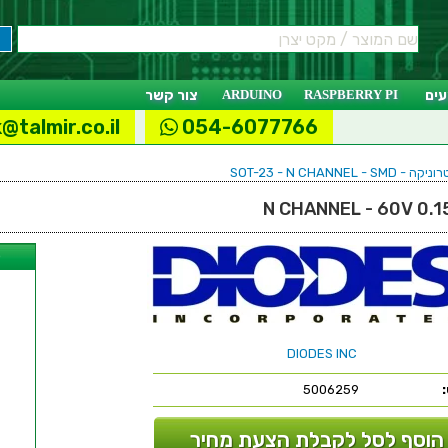
ים
RASPBERRY PI
ARDUINO
צור קשר
@talmir.co.il
054-6077766
SOT-23 - N CHANN
ל
DIODES INC
5006259
הוסף לסל לקבלת הצעת מחיר