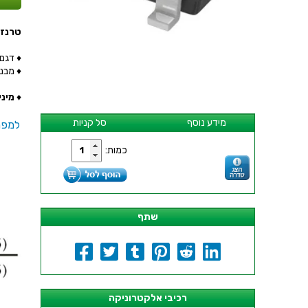
טרנזיסטור  5R - SMD
♦ דגם הט
♦ מבנה 
♦
מינימ
מידע נוסף
סל קניות
למפר
כמות:
שתף
רכיבי אלקטרוניקה