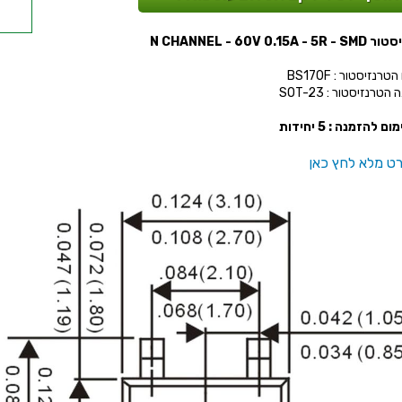
W
N CHANNEL - 60V 0.15A -
רנזיסטור : BS170F
הטרנזיסטור : SOT-23
ום להזמנה : 5 יחידות
ט מלא לחץ כאן