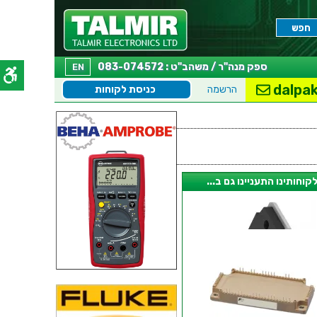
ספק מנה"ר / משהב"ט : 083-074572
EN
dalpak
הרשמה
כניסת לקוחות
קוחותינו התעניינו גם ב...