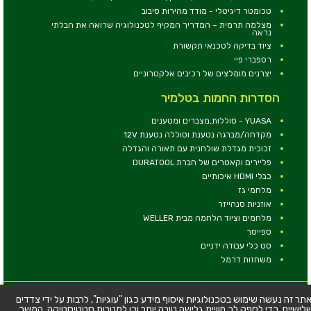
טכומטר דיגיטלי - מודד מהירות סיבוב
מצלמה תרמית – המדריך המקיף לטכנולוגיה שרואה את הבלתי
נראה
ציוד בדיקה לטכנאי תקשורת
רספברי פיי
יצרנים מומלצים של רכיבים אלקטרוניים
הסדרות החמות בטלמיר
YUASA - סוללות,מצברים ומטענים
מקדחה/מברגה נטענת וסוללה נטענת 12V
זכוכית מגדלת שולחנית עם תאורה והגדלה
פליירים וקאטרים של חברת DURATOOL
כבלי HDMI איכותיים
מלחמי גז
אוזניות סנהייזר
מלחמים וציוד הלחמה מבית WELLER
ספייסר
סט כלי עבודה ידניים
משחזות דרמל
© כל הזכויות שמורות - טלמיר אלקטרוניקה בע''מ
תר זה נעשה שימוש בטכנולוגיות איסוף מידע כגון "עוגיות", לרבות על ידי צדדים
לישיים, כדי לספק לך חוויית גלישה טובה יותר וכן למטרות סטטיסטיקה. המשך
כתובת: דרך העצמאות 63, חיפה