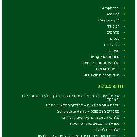
Amphenol
Arduino
Raspberry Pi
רב מודד
מלחמים
פנסים
כלי עבודה
ספקי כוח
KARCHER / קרשר
מלחמים ותחנות הלחמה
דרמל DREMEL
זיווד ומחברים NEUTRIK
חדש בבלוג
איך מקימים עמדת עבודה מוגנת ESD: מדריך מלא למשטח, צמיד
והארקה
אקדח אוויר לתעשייה – המדריך המקצועי המלא
ממסרים מצב מוצק – Solid State Relay
מלחמי גז: מבערים ומלחמים גז ניידים
ספריי ניקוי מגעים באלקטרוניקה
מלחציים לשולחן
בטריות נטענות: המדריך המקיף לכל מה שצריך לדעת