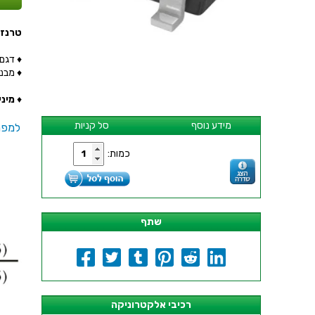
טרנזיסטור - 1R - SMD
♦ דגם הטר
♦ מבנה 
♦
מינימ
מידע נוסף
סל קניות
למפר
כמות:
שתף
רכיבי אלקטרוניקה