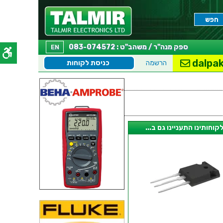
ספק מנה"ר / משהב"ט : 083-074572
EN
dalpak
הרשמה
כניסת לקוחות
קוחותינו התעניינו גם ב...