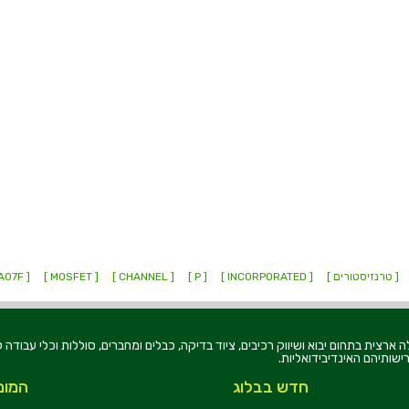
[ טרנזיסטורים ]
[ INCORPORATED ]
[ P ]
[ CHANNEL ]
[ MOSFET ]
[ ZXMN10A07F ]
רוניקה בע"מ, הוקמה בשנת 1979, הינה מובילה ארצית בתחום יבוא ושיווק רכיבים, ציוד בדיקה, כבלים ומחברים, סוללו
ישותיהם האינדיבידואליות.
חדש בבלוג
המומ