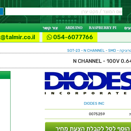
ים
RASPBERRY PI
ARDUINO
צור קשר
@talmir.co.il
054-6077766
SOT-23 - N CHANN
ל
DIODES INC
0075259
הוסף לסל לקבלת הצעת מחיר