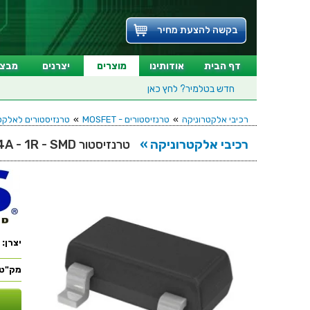
בקשה להצעת מחיר
דף הבית
אודותינו
מוצרים
יצרנים
מבצע
חדש בטלמיר?
לחץ כאן
רכיבי אלקטרוניקה
»
טרנזיסטורים - MOSFET
»
טרנזיסטורים לאלקטרוניקה - EL - SMD
רכיבי אלקטרוניקה »
טרנזיסטור N CHANNEL - 100V 0.64A - 1R - SMD
יצרן:
מק"ט: