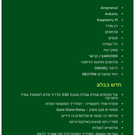
Amphenol
Arduino
Raspberry Pi
רב מודד
מלחמים
פנסים
כלי עבודה
ספקי כוח
KARCHER / קרשר
מלחמים ותחנות הלחמה
דרמל DREMEL
זיווד ומחברים NEUTRIK
חדש בבלוג
איך מקימים עמדת עבודה מוגנת ESD: מדריך מלא למשטח, צמיד
והארקה
אקדח אוויר לתעשייה – המדריך המקצועי המלא
ממסרים מצב מוצק – Solid State Relay
מלחמי גז: מבערים ומלחמים גז ניידים
ספריי ניקוי מגעים באלקטרוניקה
מלחציים לשולחן
בטריות נטענות: המדריך המקיף לכל מה שצריך לדעת