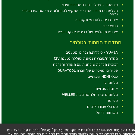
טכומטר דיגיטלי - מודד מהירות סיבוב
מצלמה תרמית – המדריך המקיף לטכנולוגיה שרואה את הבלתי
נראה
ציוד בדיקה לטכנאי תקשורת
רספברי פיי
יצרנים מומלצים של רכיבים אלקטרוניים
הסדרות החמות בטלמיר
YUASA - סוללות,מצברים ומטענים
מקדחה/מברגה נטענת וסוללה נטענת 12V
זכוכית מגדלת שולחנית עם תאורה והגדלה
פליירים וקאטרים של חברת DURATOOL
כבלי HDMI איכותיים
מלחמי גז
אוזניות סנהייזר
מלחמים וציוד הלחמה מבית WELLER
ספייסר
סט כלי עבודה ידניים
משחזות דרמל
© כל הזכויות שמורות - טלמיר אלקטרוניקה בע''מ
תר זה נעשה שימוש בטכנולוגיות איסוף מידע כגון "עוגיות", לרבות על ידי צדדים
לישיים, כדי לספק לך חוויית גלישה טובה יותר וכן למטרות סטטיסטיקה. המשך
כתובת: דרך העצמאות 63, חיפה