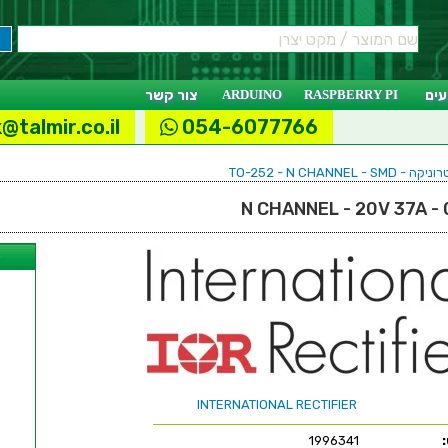
ים
RASPBERRY PI
ARDUINO
צור קשר
@talmir.co.il
054-6077766
TO-252 - N CHANN
ל
INTERNATIONAL RECTIFIER
1996341