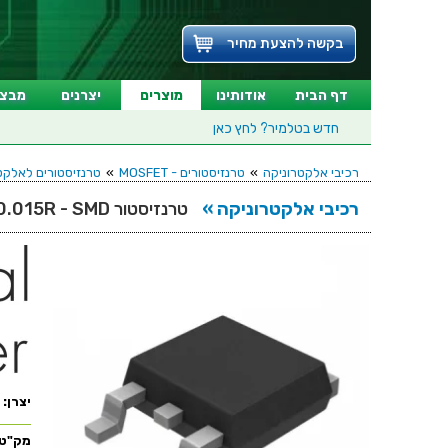
בקשה להצעת מחיר
דף הבית
אודותינו
מוצרים
יצרנים
מבצע
חדש בטלמיר?
לחץ כאן
רכיבי אלקטרוניקה
»
טרנזיסטורים - MOSFET
»
טרנזיסטורים לאלקטרוניקה - EL - SMD
רכיבי אלקטרוניקה »
טרנזיסטור N CHANNEL - 20V 37A - 0.015R - SMD
יצרן:
מק"ט: