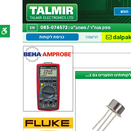
ספק מנה"ר / משהב"ט : 083-074572
EN
dalpak
הרשמה
כניסת לקוחות
קוחותינו התעניינו גם ב...