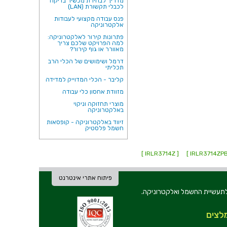
מדריך לבחירת מכשיר בדיקה
לכבלי תקשורת (LAN)
פנס עבודה מקצועי לעבודות
אלקטרוניקה
פתרונות קירור לאלקטרוניקה:
למה הפרויקט שלכם צריך
מאוורר או גוף קירור?
דרמל ושימושים של הכלי הרב
תכליתי
קליבר - הכלי המדוייק למדידה
מזוודת אחסון כלי עבודה
מוצרי תחזוקה וניקוי
באלקטרוניקה
זיווד באלקטרוניקה - קופסאות
חשמל פלסטיק
[ IRLR3714Z ]
פיתוח אתרי אינטרנט
ת וכלי עבודה לתעשיית החשמל ואלקטרוניקה.
לצים