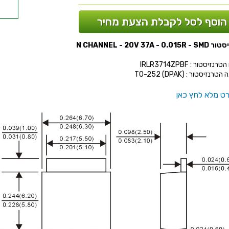
הוסף לסל לקבלת הצעת מחיר
N CHANNEL - 20V 37A - 0.
נזיסטור : IRLR3714ZPBF
רנזיסטור : (TO-252 (DPAK
ט מלא לחץ כאן
0W