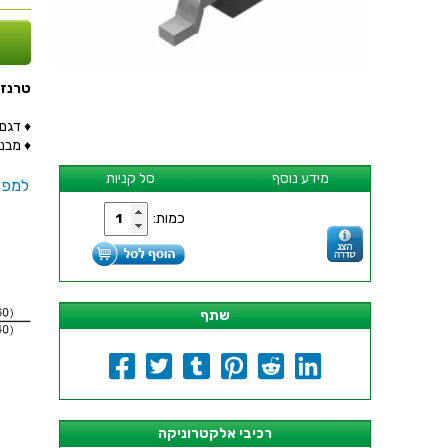
טרנזיסטור 015R - SMD
♦ דגם הטר
♦ מבנה הט
מידע נוסף
סל קניות
למפר
כמות:
שתף
רכיבי אלקטרוניקה