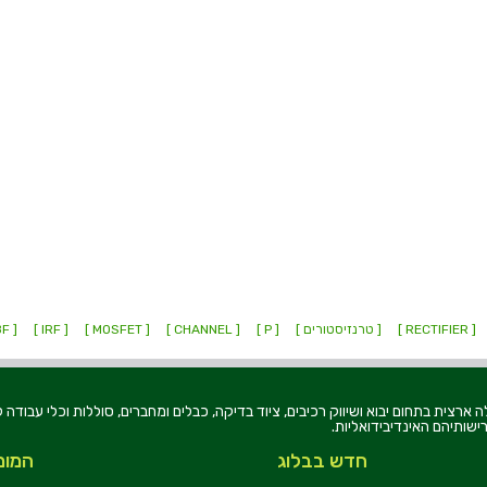
[ RECTIFIER ]
[ טרנזיסטורים ]
[ P ]
[ CHANNEL ]
[ MOSFET ]
[ IRF ]
[ IRLR3714ZPBF ]
רוניקה בע"מ, הוקמה בשנת 1979, הינה מובילה ארצית בתחום יבוא ושיווק רכיבים, ציוד בדיקה, כבלים ומחברים, סוללו
ישותיהם האינדיבידואליות.
חדש בבלוג
המומ