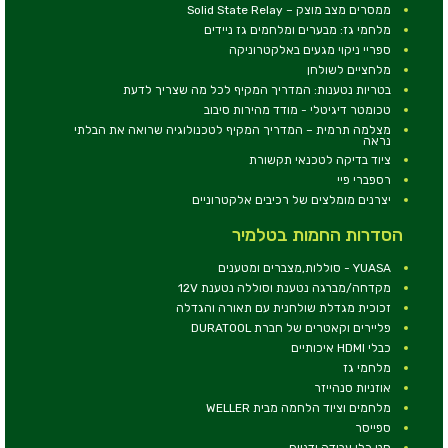
ממסרים מצב מוצק – Solid State Relay
מלחמי גז: מבערים ומלחמים גז ניידים
ספריי ניקוי מגעים באלקטרוניקה
מלחציים לשולחן
בטריות נטענות: המדריך המקיף לכל מה שצריך לדעת
טכומטר דיגיטלי - מודד מהירות סיבוב
מצלמה תרמית – המדריך המקיף לטכנולוגיה שרואה את הבלתי
נראה
ציוד בדיקה לטכנאי תקשורת
רספברי פיי
יצרנים מומלצים של רכיבים אלקטרוניים
הסדרות החמות בטלמיר
YUASA - סוללות,מצברים ומטענים
מקדחה/מברגה נטענת וסוללה נטענת 12V
זכוכית מגדלת שולחנית עם תאורה והגדלה
פליירים וקאטרים של חברת DURATOOL
כבלי HDMI איכותיים
מלחמי גז
אוזניות סנהייזר
מלחמים וציוד הלחמה מבית WELLER
ספייסר
סט כלי עבודה ידניים