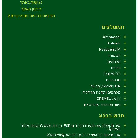
נגישות באתר
תקנון האתר
מדיניות פרטיות ותנאי שימוש
המומלצים
Amphenol
Arduino
Raspberry Pi
רב מודד
מלחמים
פנסים
כלי עבודה
ספקי כוח
KARCHER / קרשר
מלחמים ותחנות הלחמה
דרמל DREMEL
זיווד ומחברים NEUTRIK
חדש בבלוג
איך מקימים עמדת עבודה מוגנת ESD: מדריך מלא למשטח, צמיד
והארקה
אקדח אוויר לתעשייה – המדריך המקצועי המלא