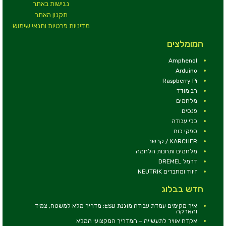
נגישות באתר
תקנון האתר
מדיניות פרטיות ותנאי שימוש
המומלצים
Amphenol
Arduino
Raspberry Pi
רב מודד
מלחמים
פנסים
כלי עבודה
ספקי כוח
KARCHER / קרשר
מלחמים ותחנות הלחמה
דרמל DREMEL
זיווד ומחברים NEUTRIK
חדש בבלוג
איך מקימים עמדת עבודה מוגנת ESD: מדריך מלא למשטח, צמיד
והארקה
אקדח אוויר לתעשייה – המדריך המקצועי המלא