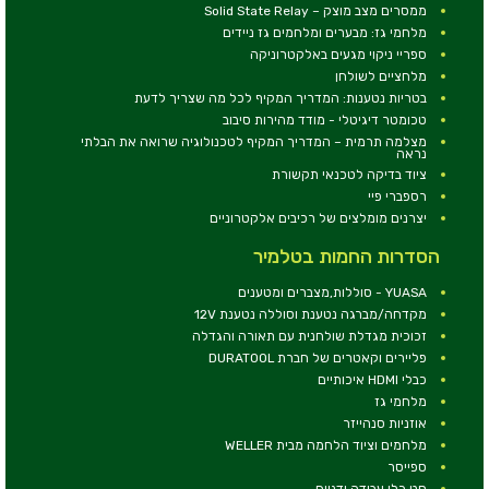
ממסרים מצב מוצק – Solid State Relay
מלחמי גז: מבערים ומלחמים גז ניידים
ספריי ניקוי מגעים באלקטרוניקה
מלחציים לשולחן
בטריות נטענות: המדריך המקיף לכל מה שצריך לדעת
טכומטר דיגיטלי - מודד מהירות סיבוב
מצלמה תרמית – המדריך המקיף לטכנולוגיה שרואה את הבלתי
נראה
ציוד בדיקה לטכנאי תקשורת
רספברי פיי
יצרנים מומלצים של רכיבים אלקטרוניים
הסדרות החמות בטלמיר
YUASA - סוללות,מצברים ומטענים
מקדחה/מברגה נטענת וסוללה נטענת 12V
זכוכית מגדלת שולחנית עם תאורה והגדלה
פליירים וקאטרים של חברת DURATOOL
כבלי HDMI איכותיים
מלחמי גז
אוזניות סנהייזר
מלחמים וציוד הלחמה מבית WELLER
ספייסר
סט כלי עבודה ידניים