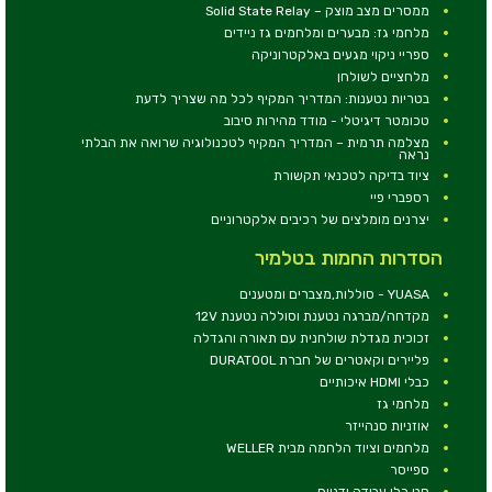
ממסרים מצב מוצק – Solid State Relay
מלחמי גז: מבערים ומלחמים גז ניידים
ספריי ניקוי מגעים באלקטרוניקה
מלחציים לשולחן
בטריות נטענות: המדריך המקיף לכל מה שצריך לדעת
טכומטר דיגיטלי - מודד מהירות סיבוב
מצלמה תרמית – המדריך המקיף לטכנולוגיה שרואה את הבלתי
נראה
ציוד בדיקה לטכנאי תקשורת
רספברי פיי
יצרנים מומלצים של רכיבים אלקטרוניים
הסדרות החמות בטלמיר
YUASA - סוללות,מצברים ומטענים
מקדחה/מברגה נטענת וסוללה נטענת 12V
זכוכית מגדלת שולחנית עם תאורה והגדלה
פליירים וקאטרים של חברת DURATOOL
כבלי HDMI איכותיים
מלחמי גז
אוזניות סנהייזר
מלחמים וציוד הלחמה מבית WELLER
ספייסר
סט כלי עבודה ידניים