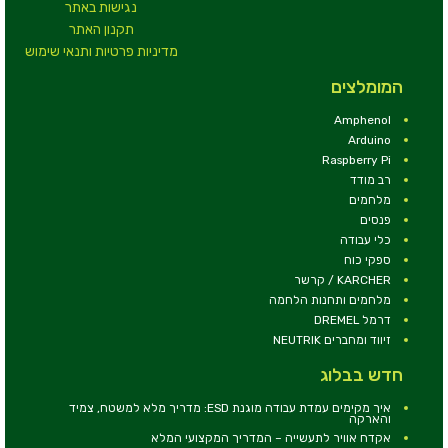
נגישות באתר
תקנון האתר
מדיניות פרטיות ותנאי שימוש
המומלצים
Amphenol
Arduino
Raspberry Pi
רב מודד
מלחמים
פנסים
כלי עבודה
ספקי כוח
KARCHER / קרשר
מלחמים ותחנות הלחמה
דרמל DREMEL
זיווד ומחברים NEUTRIK
חדש בבלוג
איך מקימים עמדת עבודה מוגנת ESD: מדריך מלא למשטח, צמיד
והארקה
אקדח אוויר לתעשייה – המדריך המקצועי המלא