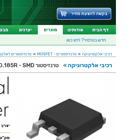
בקשה להצעת מחיר
דף הבית
אודותינו
מוצרים
יצרנים
מבצע
חדש בטלמיר?
לחץ כאן
רכיבי אלקטרוניקה
»
טרנזיסטורים - MOSFET
»
טרנזיסטורים לאלקטרוניקה - EL - SMD
רכיבי אלקטרוניקה »
טרנזיסטור N CHANNEL - 100V 10A - 0.185R - SMD
יצרן:
מק"ט: