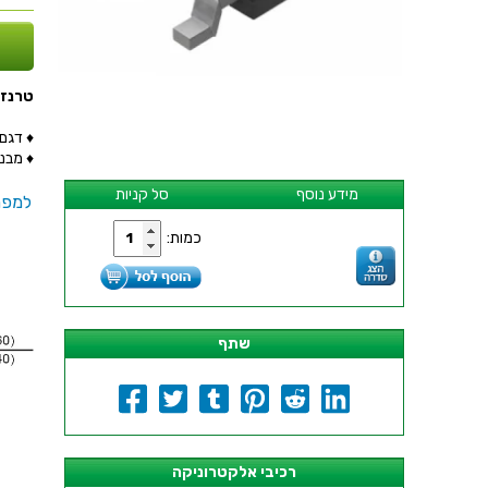
טרנזיסטור 185R - SMD
♦ דגם הטר
♦ מבנה הט
מידע נוסף
סל קניות
למפר
כמות:
שתף
רכיבי אלקטרוניקה