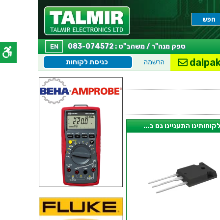
ספק מנה"ר / משהב"ט : 083-074572
EN
dalpak
הרשמה
כניסת לקוחות
קוחותינו התעניינו גם ב...