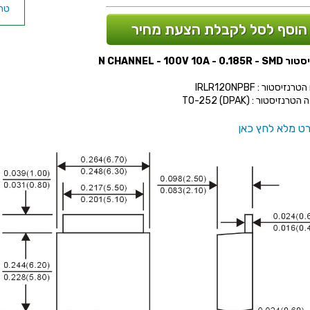
הוסף לסל לקבלת הצעת מחיר
N CHANNEL - 100V 10A - 0.
נזיסטור : IRLR120NPBF
רנזיסטור : (TO-252 (DPAK
ט מלא לחץ כאן
0W