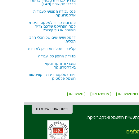
מדריך לבחירת מכשיר בדיקה
לכבלי תקשורת (LAN)
פנס עבודה מקצועי לעבודות
אלקטרוניקה
פתרונות קירור לאלקטרוניקה:
למה הפרויקט שלכם צריך
מאוורר או גוף קירור?
דרמל ושימושים של הכלי הרב
תכליתי
קליבר - הכלי המדוייק למדידה
מזוודת אחסון כלי עבודה
מוצרי תחזוקה וניקוי
באלקטרוניקה
זיווד באלקטרוניקה - קופסאות
חשמל פלסטיק
[ IRLR120 ]
[ IRLR120N ]
פיתוח אתרי אינטרנט
ת וכלי עבודה לתעשיית החשמל ואלקטרוניקה.
לצים