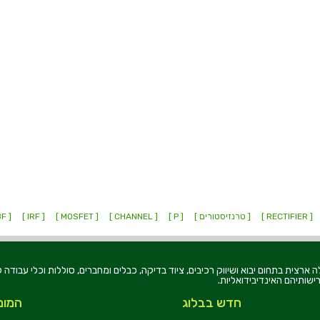
[ RECTIFIER ]
[ טרנזיסטורים ]
[ P ]
[ CHANNEL ]
[ MOSFET ]
[ IRF ]
[ IRLR120NPBF ]
רוניקה בע"מ, הוקמה בשנת 1979, הינה מובילה ארצית בתחום יבוא ושיווק רכיבים, ציוד בדיקה, כבלים ומחברים, סוללו
ישותיהם האינדיבידואליות.
חדש בבלוג
המומ