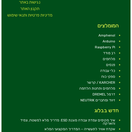
נגישות באתר
תקנון האתר
מדיניות פרטיות ותנאי שימוש
המומלצים
Amphenol
Arduino
Raspberry Pi
רב מודד
מלחמים
פנסים
כלי עבודה
ספקי כוח
KARCHER / קרשר
מלחמים ותחנות הלחמה
דרמל DREMEL
זיווד ומחברים NEUTRIK
חדש בבלוג
איך מקימים עמדת עבודה מוגנת ESD: מדריך מלא למשטח, צמיד
והארקה
אקדח אוויר לתעשייה – המדריך המקצועי המלא