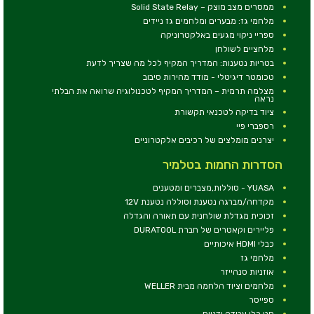
ממסרים מצב מוצק – Solid State Relay
מלחמי גז: מבערים ומלחמים גז ניידים
ספריי ניקוי מגעים באלקטרוניקה
מלחציים לשולחן
בטריות נטענות: המדריך המקיף לכל מה שצריך לדעת
טכומטר דיגיטלי - מודד מהירות סיבוב
מצלמה תרמית – המדריך המקיף לטכנולוגיה שרואה את הבלתי
נראה
ציוד בדיקה לטכנאי תקשורת
רספברי פיי
יצרנים מומלצים של רכיבים אלקטרוניים
הסדרות החמות בטלמיר
YUASA - סוללות,מצברים ומטענים
מקדחה/מברגה נטענת וסוללה נטענת 12V
זכוכית מגדלת שולחנית עם תאורה והגדלה
פליירים וקאטרים של חברת DURATOOL
כבלי HDMI איכותיים
מלחמי גז
אוזניות סנהייזר
מלחמים וציוד הלחמה מבית WELLER
ספייסר
סט כלי עבודה ידניים